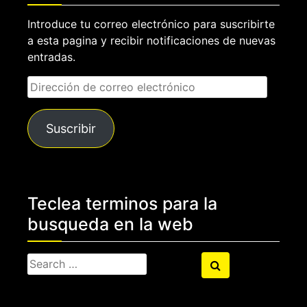
Introduce tu correo electrónico para suscribirte
a esta pagina y recibir notificaciones de nuevas
entradas.
Dirección
de
correo
Suscribir
electrónico
Teclea terminos para la
busqueda en la web
Search
Search
for: