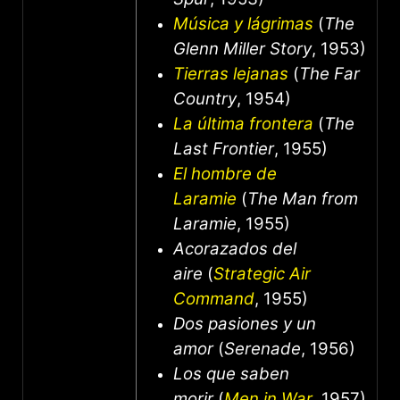
Música y lágrimas
(
The
Glenn Miller Story
, 1953)
Tierras lejanas
(
The Far
Country
, 1954)
La última frontera
(
The
Last Frontier
, 1955)
El hombre de
Laramie
(
The Man from
Laramie
, 1955)
Acorazados del
aire
(
Strategic Air
Command
, 1955)
Dos pasiones y un
amor
(
Serenade
, 1956)
Los que saben
morir
(
Men in War
, 1957),