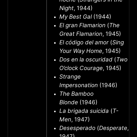
Night
, 1944)
My Best Gal
(1944)
El gran Flamarion
(
The
Great Flamarion
, 1945)
El código del amor
(
Sing
Your Way Home
, 1945)
Dos en la oscuridad
(
Two
O’clock Courage
, 1945)
Strange
Impersonation
(1946)
The Bamboo
Blonde
(1946)
La brigada suicida
(
T-
Men
, 1947)
Desesperado
(
Desperate
,
1947)