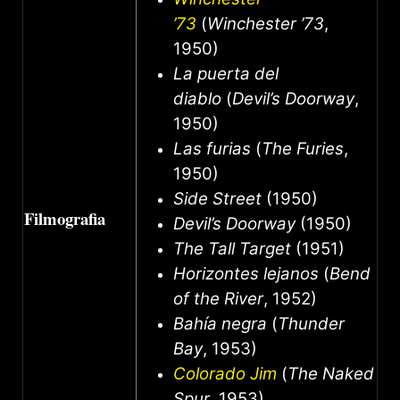
’73
(
Winchester ’73
,
1950)
La puerta del
diablo
(
Devil’s Doorway
,
1950)
Las furias
(
The Furies
,
1950)
Side Street
(1950)
Filmografia
Devil’s Doorway
(1950)
The Tall Target
(1951)
Horizontes lejanos
(
Bend
of the River
, 1952)
Bahía negra
(
Thunder
Bay
, 1953)
Colorado Jim
(
The Naked
Spur
, 1953)