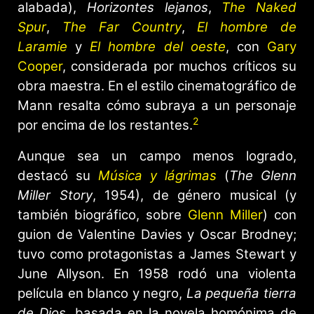
alabada),
Horizontes lejanos
,
The Naked
Spur
,
The Far Country
,
El hombre de
Laramie
y
El hombre del oeste
, con
Gary
Cooper
, considerada por muchos críticos su
obra maestra. En el estilo cinematográfico de
Mann resalta cómo subraya a un personaje
2
por encima de los restantes.
Aunque sea un campo menos logrado,
destacó su
Música y lágrimas
(
The Glenn
Miller Story
, 1954), de género musical (y
también biográfico, sobre
Glenn Miller
) con
guion de Valentine Davies y Oscar Brodney;
tuvo como protagonistas a James Stewart y
June Allyson. En 1958 rodó una violenta
película en blanco y negro,
La pequeña tierra
de Dios
, basada en la novela homónima de