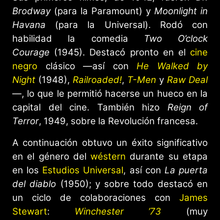
Brodway
(para la Paramount) y
Moonlight in
Havana
(para la Universal). Rodó con
habilidad la comedia
Two O’clock
Courage
(1945). Destacó pronto en el
cine
negro
clásico —así con
He Walked by
Night
(1948),
Railroaded!
,
T-Men
y
Raw Deal
—, lo que le permitió hacerse un hueco en la
capital del cine. También hizo
Reign of
Terror
, 1949, sobre la Revolución francesa.
A continuación obtuvo un éxito significativo
en el género del
wéstern
durante su etapa
en los
Estudios Universal
, así con
La puerta
del diablo
(1950); y sobre todo destacó en
un ciclo de colaboraciones con
James
Stewart
:
Winchester ’73
(muy