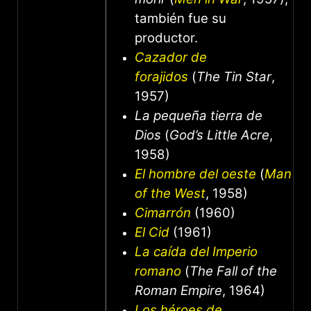
también fue su
productor.
Cazador de
forajidos
(
The Tin Star
,
1957)
La pequeña tierra de
Dios
(
God’s Little Acre
,
1958)
El hombre del oeste
(
Man
of the West
, 1958)
Cimarrón
(1960)
El Cid
(1961)
La caída del Imperio
romano
(
The Fall of the
Roman Empire
, 1964)
Los héroes de