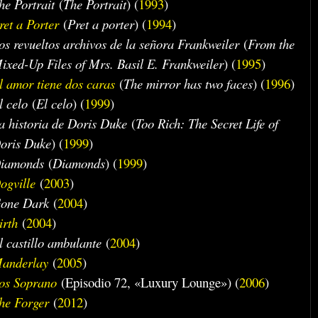
he Portrait
(
The Portrait
) (
1993
)
ret a Porter
(
Pret a porter
) (
1994
)
os revueltos archivos de la señora Frankweiler
(
From the
ixed-Up Files of Mrs. Basil E. Frankweiler
) (
1995
)
l amor tiene dos caras
(
The mirror has two faces
) (
1996
)
l celo
(
El celo
) (
1999
)
a historia de Doris Duke
(
Too Rich: The Secret Life of
oris Duke
) (
1999
)
iamonds
(
Diamonds
) (
1999
)
ogville
(
2003
)
one Dark
(
2004
)
irth
(
2004
)
l castillo ambulante
(
2004
)
anderlay
(
2005
)
os Soprano
(Episodio 72, «Luxury Lounge») (
2006
)
he Forger
(
2012
)