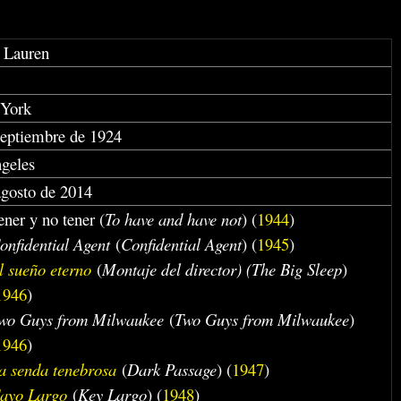
, Lauren
 York
septiembre de 1924
geles
agosto de 2014
ener y no tener (
To have and have not
) (
1944
)
onfidential Agent
(
Confidential Agent
) (
1945
)
l sueño eterno
(
Montaje del director) (The Big Sleep
)
1946
)
wo Guys from Milwaukee
(
Two Guys from Milwaukee
)
1946
)
a senda tenebrosa
(
Dark Passage
) (
1947
)
ayo Largo
(
Key Largo
) (
1948
)