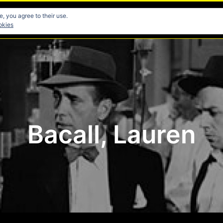
, you agree to their use.
res
Directores
Fotografia
Guionistas
Musicos
okies
Bacall, Lauren