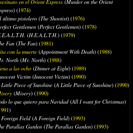
sesinato en el Orient Express
(
Murder on the Orient
xpress
) (
1974
)
l último pistolero
(
The Shootist
) (
1976
)
erfect Gentlemen
(
Perfect Gentlemen
) (
1978
)
.E.A.L.T.H.
(
H.E.A.L.T.H.
) (
1979
)
he Fan
(
The Fan
) (
1981
)
ita con la muerte
(
Appointment With Death
) (
1988
)
r. North
(
Mr. North
) (
1988
)
ena a las ocho
(
Dinner at Eight
) (
1989
)
nnocent Victim
(
Innocent Victim
) (
1990
)
 Little Piece of Sunshine
(
A Little Piece of Sunshine
) (
1990
)
isery
(
Misery
) (
1990
)
odo lo que quiero para Navidad
(
All I want for Christmas
)
1991
)
 Foreign Field
(
A Foreign Field
) (
1993
)
he Parallax Garden
(
The Parallax Garden
) (
1993
)