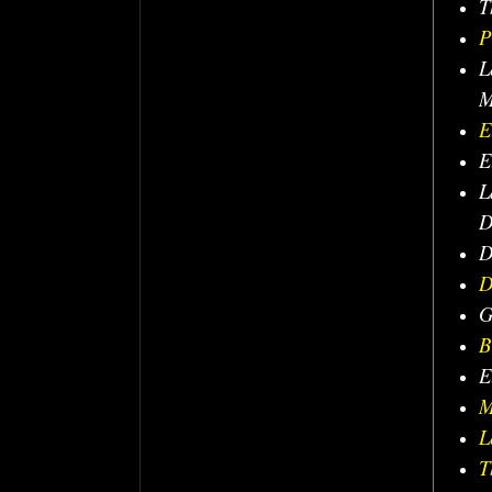
T
P
L
M
E
E
L
D
D
D
G
B
E
M
L
T