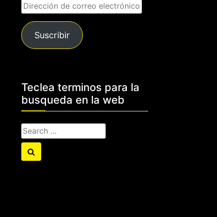
Dirección
de
correo
Suscribir
electrónico
Teclea terminos para la
busqueda en la web
Search
for:
Search