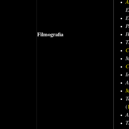
A
E
E
P
Filmografia
H
T
C
M
C
I
A
M
T
(
A
T