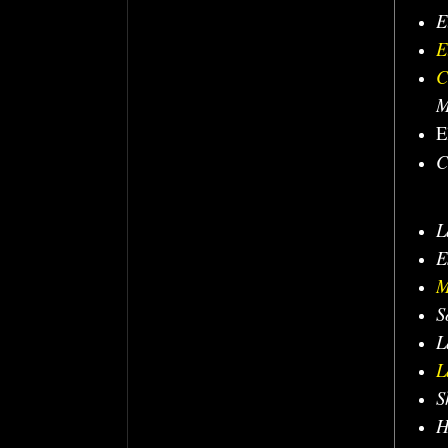
E
E
C
M
E
C
L
E
M
S
L
L
S
H