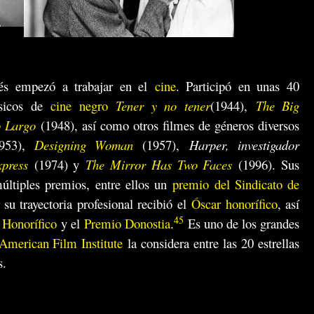
és empezó a trabajar en el
cine
. Participó en unas 40
lásicos de
cine negro
Tener y no tener
(1944),
The Big
 Largo
(1948), así como otros filmes de géneros diversos
953),
Designing Woman
(1957),
Harper, investigador
xpress
(1974) y
The Mirror Has Two Faces
(1996). Sus
múltiples premios, entre ellos un
premio del Sindicato de
 su trayectoria profesional recibió el
Óscar honorífico
, así
4
5
 Honorífico
y el
Premio Donostia
.
​ Es uno de los grandes
American Film Institute
la considera entre las 20 estrellas
s.