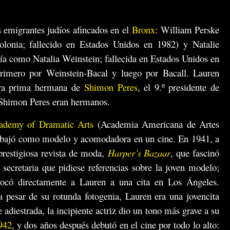
 emigrantes judíos afincados en el
Bronx
: William Perske
onia; fallecido en Estados Unidos en 1982) y Natalie
a como Natalia Weinstein; fallecida en Estados Unidos en
rimero por Weinstein-Bacal y luego por Bacall. Lauren
Era prima hermana de
Shimon Peres
, el 9.º presidente de
de Shimon Peres eran hermanos.
ademy of Dramatic Arts
(Academia Americana de Artes
trabajó como modelo y acomodadora en un cine. En 1941, a
 prestigiosa revista de moda,
Harper’s Bazaar
, que fascinó
u secretaria que pidiese referencias sobre la joven modelo;
nvocó directamente a Lauren a una cita en Los Ángeles.
pesar de su rotunda fotogenia, Lauren era una jovencita
adiestrada, la incipiente actriz dio un tono más grave a su
942
, y dos años después debutó en el cine por todo lo alto: