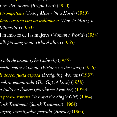
l rey del tabaco
(
Bright Leaf
) (
1950
)
l trompetista
(
Young Man with a Horn
) (
1950
)
ómo casarse con un millonario
(
How to Marry a
illionaire
) (
1953
)
l mundo es de las mujeres (
Woman’s World
) (
1954
)
allejón sangriento
(
Blood alley
) (
1955
)
a tela de araña
(
The Cobweb
) (
1955
)
scrito sobre el viento
(
Written on the wind
) (
1956
)
i desconfiada esposa
(
Designing Woman
) (
1957
)
ombra enamorada
(
The Gift of Love
) (
1958
)
a India en llamas
(
Northwest Frontier
) (
1959
)
a pícara soltera
(
Sex and the Single Girl
) (
1964
)
hock Treatment
(
Shock Treatment
) (
1964
)
arper, investigador privado
(
Harper
) (
1966
)