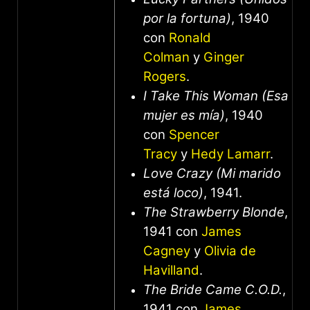
por la fortuna)
, 1940
con
Ronald
Colman
y
Ginger
Rogers
.
I Take This Woman (Esa
mujer es mía)
, 1940
con
Spencer
Tracy
y
Hedy Lamarr
.
Love Crazy (Mi marido
está loco)
, 1941.
The Strawberry Blonde
,
1941 con
James
Cagney
y
Olivia de
Havilland
.
The Bride Came C.O.D.
,
1941 con
James