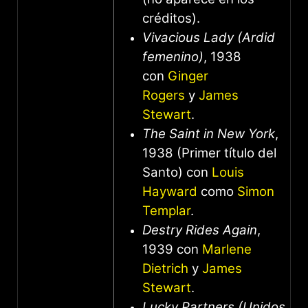
créditos).
Vivacious Lady (Ardid
femenino)
, 1938
con
Ginger
Rogers
y
James
Stewart
.
The Saint in New York
,
1938 (Primer título del
Santo) con
Louis
Hayward
como
Simon
Templar
.
Destry Rides Again
,
1939 con
Marlene
Dietrich
y
James
Stewart
.
Lucky Partners (Unidos