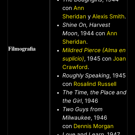
con
Ann
Sheridan
y
Alexis Smith
.
Shine On, Harvest
Moon
, 1944 con
Ann
Sheridan
.
Filmografia
Mildred Pierce (Alma en
suplicio)
, 1945 con
Joan
Crawford
.
Roughly Speaking
, 1945
con
Rosalind Russell
The Time, the Place and
the Girl
, 1946
Two Guys from
Milwaukee
, 1946
con
Dennis Morgan
Love and Learn
, 1947