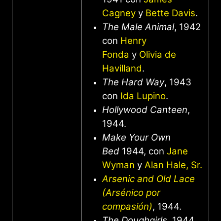
Cagney
y
Bette Davis
.
The Male Animal
, 1942
con
Henry
Fonda
y
Olivia de
Havilland
.
The Hard Way
, 1943
con
Ida Lupino
.
Hollywood Canteen
,
1944.
Make Your Own
Bed
1944, con
Jane
Wyman
y
Alan Hale, Sr.
Arsenic and Old Lace
(Arsénico por
compasión)
, 1944.
The Doughgirls
, 1944