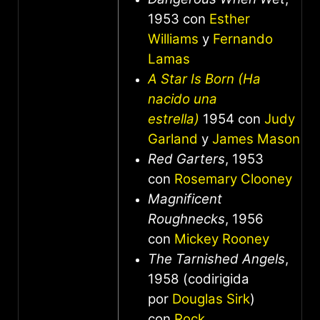
1953 con
Esther
Williams
y
Fernando
Lamas
A Star Is Born (Ha
nacido una
estrella)
1954 con
Judy
Garland
y
James Mason
Red Garters
, 1953
con
Rosemary Clooney
Magnificent
Roughnecks
, 1956
con
Mickey Rooney
The Tarnished Angels
,
1958 (codirigida
por
Douglas Sirk
)
con
Rock