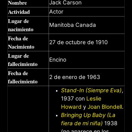
Nombre
Jack Carson
Actividad
Actor
Lugar de
Manitoba Canada
nacimiento
Fecha de
27 de octubre de 1910
Nacimiento
Lugar de
Encino
fallecimiento
Fecha de
2 de enero de 1963
fallecimiento
Stand-In (Siempre Eva)
,
1937 con
Leslie
Howard
y
Joan Blondell
.
Bringing Up Baby (La
fiera de mi niña)
1938
(no aparece en los