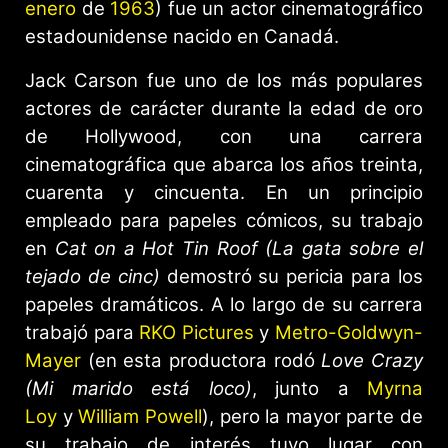
enero
de
1963
) fue un actor cinematográfico
estadounidense nacido en Canadá.
Jack Carson fue uno de los más populares
actores de carácter durante la edad de oro
de Hollywood, con una carrera
cinematográfica que abarca los años treinta,
cuarenta y cincuenta. En un principio
empleado para papeles cómicos, su trabajo
en
Cat on a Hot Tin Roof (La gata sobre el
tejado de cinc)
demostró su pericia para los
papeles dramáticos. A lo largo de su carrera
trabajó para
RKO Pictures
y
Metro-Goldwyn-
Mayer
(en esta productora rodó
Love Crazy
(Mi marido está loco)
, junto a
Myrna
Loy
y
William Powell
), pero la mayor parte de
su trabajo de interés tuvo lugar con