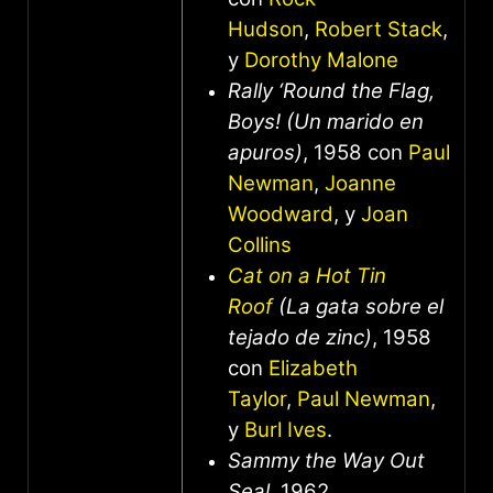
Hudson
,
Robert Stack
,
y
Dorothy Malone
Rally ‘Round the Flag,
Boys! (Un marido en
apuros)
, 1958 con
Paul
Newman
,
Joanne
Woodward
, y
Joan
Collins
Cat on a Hot Tin
Roof
(La gata sobre el
tejado de zinc)
, 1958
con
Elizabeth
Taylor
,
Paul Newman
,
y
Burl Ives
.
Sammy the Way Out
Seal
, 1962.