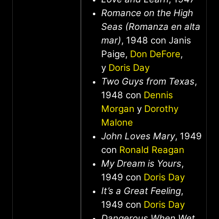
Romance on the High
Seas (Romanza en alta
mar)
, 1948 con Janis
Paige,
Don DeFore
,
y
Doris Day
Two Guys from Texas
,
1948 con
Dennis
Morgan
y
Dorothy
Malone
John Loves Mary
, 1949
con
Ronald Reagan
My Dream is Yours
,
1949 con
Doris Day
It’s a Great Feeling
,
1949 con
Doris Day
Dangerous When Wet
,