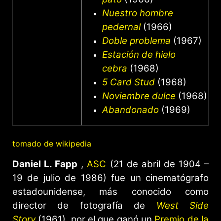
Nuestro hombre
pedernal
(1966)
Doble problema
(1967)
Estación de hielo
cebra
(1968)
5 Card Stud
(1968)
Noviembre dulce
(1968)
Abandonado
(1969)
tomado de wikipedia
Daniel L. Fapp
,
ASC
(21 de abril de 1904 –
19 de julio de 1986) fue un cinematógrafo
estadounidense, más conocido como
director de fotografía de
West Side
Story
(1961), por el que ganó un
Premio de la