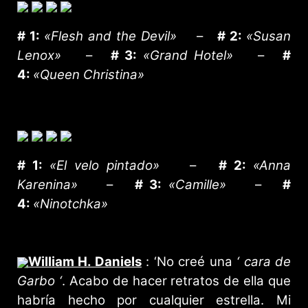
# 1:
«Flesh and the Devil»
–
# 2:
«Susan
Lenox»
–
# 3:
«Grand Hotel»
–
#
4:
«Queen Christina»
# 1:
«El velo pintado»
–
# 2:
«Anna
Karenina»
–
# 3:
«Camille»
–
#
4:
«Ninotchka»
William H. Daniels
: ‘No creé una
‘ cara de
Garbo ‘
. Acabo de hacer retratos de ella que
habría hecho por cualquier estrella. Mi