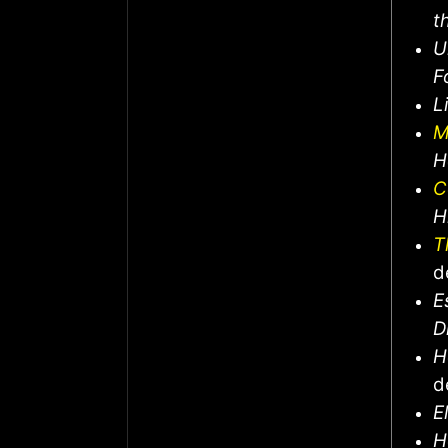
t
U
F
L
M
H
C
Hi
T
d
E
D
H
d
E
H