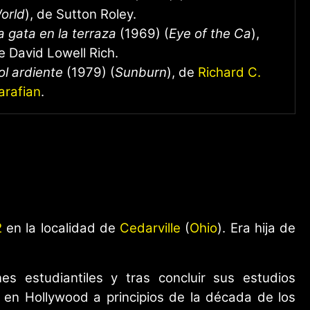
orld
), de Sutton Roley.
a gata en la terraza
(1969) (
Eye of the Ca
),
e David Lowell Rich.
ol ardiente
(1979) (
Sunburn
), de
Richard C.
arafian
.
2
en la localidad de
Cedarville
(
Ohio
). Era hija de
s estudiantiles y tras concluir sus estudios
 en Hollywood a principios de la década de los