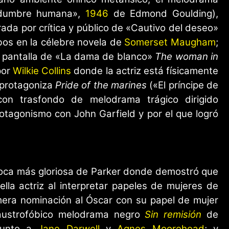
dumbre humana»,
1946
de Edmond Goulding),
ada por crítica y público de «Cautivo del deseo»
os en la célebre novela de
Somerset Maugham
;
la pantalla de «La dama de blanco»
The woman in
por
Wilkie Collins
donde la actriz está físicamente
 protagoniza
Pride of the marines
(«El príncipe de
 con trasfondo de melodrama trágico dirigido
rotagonismo con John Garfield y por el que logró
época más gloriosa de Parker donde demostró que
la actriz al interpretar papeles de mujeres de
imera nominación al Óscar con su papel de mujer
laustrofóbico melodrama negro
Sin remisión
de
 junto a
Jane Darwell
y
Agnes Moorehead
; y