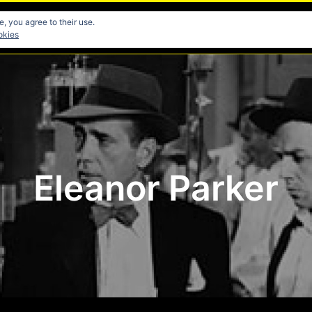
, you agree to their use.
res
Directores
Fotografia
Guionistas
Musicos
okies
Eleanor Parker