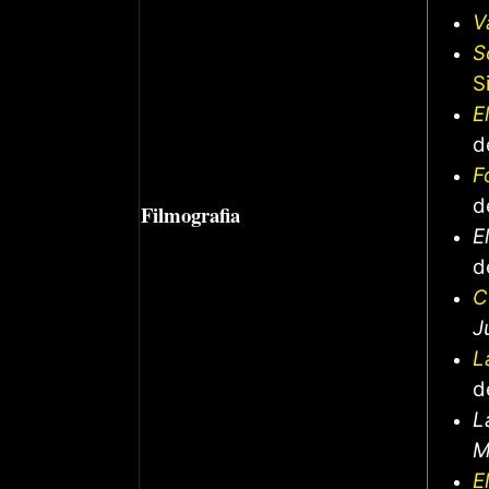
V
S
S
E
d
F
d
Filmografia
E
d
C
J
L
d
L
M
E