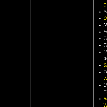
D
P
O
N
E
T
T
U
d
S
T
W
U
C
B
W