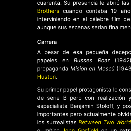
cuarenta. Su presencia le abrió la
Brothers
cuando contaba 19 años
interviniendo en el célebre film d
aunque sus escenas serían finalmen
Carrera
A pesar de esa pequeña decepció
papeles en
Busses Roar
(1942)
propaganda
Misión en Moscú
(1943
Huston
.
Su primer papel protagonista lo con
de serie B pero con realización y
especialista Benjamin Stoloff, y pos
importantes pero actualmente olvidad
los surrealistas
Between Two World
el mítico
John Garfield
en un extra