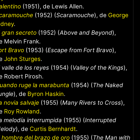
alentino
(1951), de Lewis Allen.
caramouche
(1952) (
Scaramouche
), de
George
idney
.
l gran secreto
(1952) (
Above and Beyond
),
e Melvin Frank.
ort Bravo
(1953) (
Escape from Fort Bravo
),
e
John Sturges
.
l valle de los reyes
(1954) (
Valley of the Kings
),
e Robert Pirosh.
uando ruge la marabunta
(1954) (
The Naked
ungle
), de
Byron Haskin
.
a novia salvaje
(1955) (
Many Rivers to Cross
),
e
Roy Rowland
.
a melodía interrumpida
(1955) (
Interrupted
elody
), de
Curtis Bernhardt
.
l hombre del brazo de oro
(1955) (
The Man with