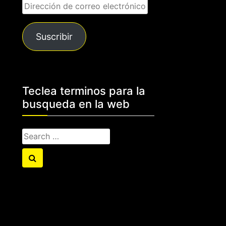
Dirección
de
correo
Suscribir
electrónico
Teclea terminos para la
busqueda en la web
Search
for:
Search