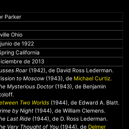
or Parker
ille Ohio
junio de 1922
pring California
diciembre de 2013
usses Roar
(1942), de David Ross Lederman.
ission to Moscow
(1943), de
Michael Curtiz
.
he Mysterious Doctor
(1943), de Benjamin
toloff.
etween Two Worlds
(1944), de Edward A. Blatt.
rime by Night
(1944), de William Clemens.
he Last Ride
(1944), de D. Ross Lederman.
he Very Thought of You
(1944), de
Delmer