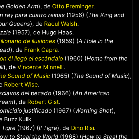
he Golden Arm
), de
Otto Preminger
.
n rey para cuatro reinas
(1956) (
The King and
our Queens
), de
Raoul Walsh
.
izzie
(1957), de Hugo Haas.
illonario de ilusiones
(1959) (
A Hole in the
ead
), de
Frank Capra
.
on él llegó el escándalo
(1960) (
Home from the
ll
), de
Vincente Minnelli
.
he Sound of Music
(1965) (
The Sound of Music
),
e
Robert Wise
.
sclavos del pecado
(1966) (
An American
ream
), de
Robert Gist
.
omicidio justificado
(1967) (
Warning Shot
),
e Buzz Kulik.
l Tigre
(1967) (
Il Tigre
), de
Dino Risi
.
ow to Steal the World
(1968) (
How to Steal the