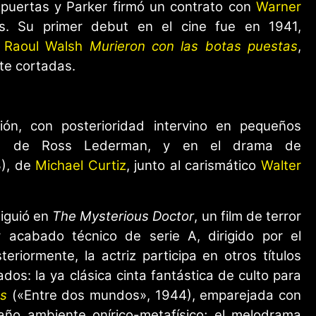
s puertas y Parker firmó un contrato con
Warner
. Su primer debut en el cine fue en 1941,
e
Raoul Walsh
Murieron con las botas puestas
,
te cortadas.
n, con posterioridad intervino en pequeños
 de Ross Lederman, y en el drama de
), de
Michael Curtiz
, junto al carismático
Walter
siguió en
The Mysterious Doctor
, un film de terror
 acabado técnico de serie A, dirigido por el
teriormente, la actriz participa en otros títulos
os: la ya clásica cinta fantástica de culto para
s
(«Entre dos mundos», 1944), emparejada con
ño ambiente onírico-metafísico; el melodrama