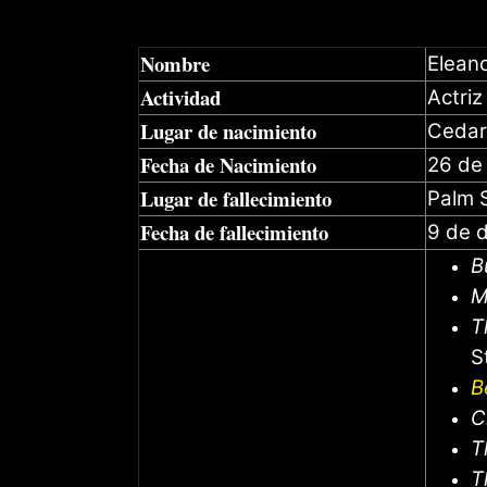
Nombre
Elean
Actividad
Actriz
Lugar de nacimiento
Cedarv
Fecha de Nacimiento
26 de 
Lugar de fallecimiento
Palm S
Fecha de fallecimiento
9 de 
B
M
T
S
B
C
T
T