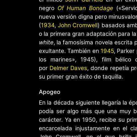
negro
Of Human Bondage
(«Servi
nueva versión digna pero minusvalor
(
1934
,
John Cromwell
) basados amb
o la primera gran adaptación para 
white
, la famosísima novela escrita 
exultante. También en
1945
, Parker
los marines», 1945), film bélico
por
Delmer Daves
, donde repetía p
su primer gran éxito de taquilla.
Apogeo
En la década siguiente llegaría la 
podía ser algo más que una muy bel
carácter. Ya en 1950, recibe su pr
encarcelada injustamente en el c
John Cromwell, en el que brilla