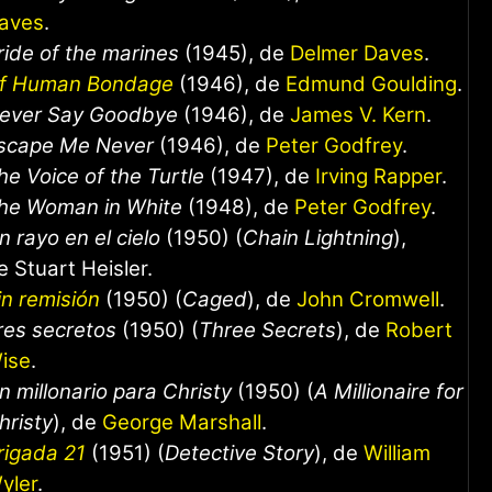
aves
.
ride of the marines
(1945), de
Delmer Daves
.
f Human Bondage
(1946), de
Edmund Goulding
.
ever Say Goodbye
(1946), de
James V. Kern
.
scape Me Never
(1946), de
Peter Godfrey
.
he Voice of the Turtle
(1947), de
Irving Rapper
.
he Woman in White
(1948), de
Peter Godfrey
.
n rayo en el cielo
(1950) (
Chain Lightning
),
e Stuart Heisler.
in remisión
(1950) (
Caged
), de
John Cromwell
.
res secretos
(1950) (
Three Secrets
), de
Robert
ise
.
n millonario para Christy
(1950) (
A Millionaire for
hristy
), de
George Marshall
.
rigada 21
(1951) (
Detective Story
), de
William
yler
.