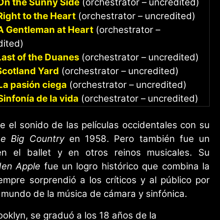
On the Sunny Side
(orchestrator – uncredited)
Right to the Heart
(orchestrator – uncredited)
A Gentleman at Heart
(orchestrator –
dited)
Last of the Duanes
(orchestrator – uncredited)
Scotland Yard
(orchestrator – uncredited)
La pasión ciega
(orchestrator – uncredited)
Sinfonía de la vida
(orchestrator – uncredited)
el sonido de las películas occidentales con su
e Big Country
en 1958. Pero también fue un
en el ballet y en otros reinos musicales. Su
en Apple
fue un logro histórico que combina la
mpre sorprendió a los críticos y al público por
 mundo de la música de cámara y sinfónica.
oklyn, se graduó a los 18 años de la