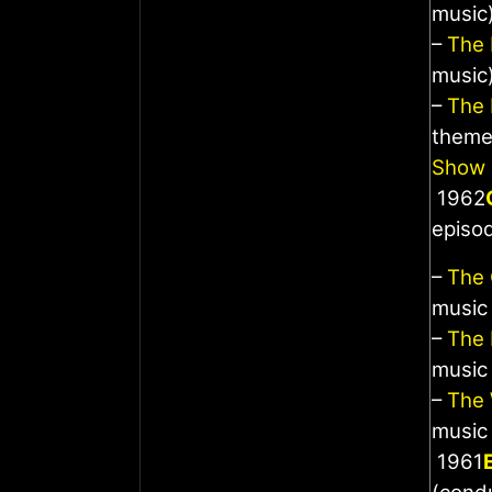
music
–
The 
music
–
The 
theme
Show 
1962
episo
–
The
music 
–
The 
music 
–
The
music 
1961