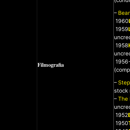
(condu
–
Bear
1960
1959
uncre
1958
uncre
1956
Filmografia
(comp
–
Step
stock 
–
The 
uncre
1952
1950