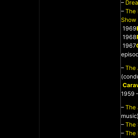
–
Drea
–
The
Show a
1969
1968
1967
episo
–
The 
(cond
Cara
1959 –
–
The 
music
–
The 
–
The 