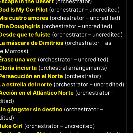
Escape in the Desert
(orchestrator)
God Is My Co-Pilot
(orchestrator – uncredited)
Mis cuatro amores
(orchestrator – uncredited)
The Doughgirls
(orchestrator – uncredited)
Desde que te fuiste
(orchestrator – uncredited)
La máscara de Dimitrios
(orchestrator – as
e Morross)
Érase una vez
(orchestrator – uncredited)
Gloria incierta
(orchestral arrangements)
Persecución en el Norte
(orchestrator)
La estrella del norte
(orchestrator – uncredited)
Acción en el Atlántico Norte
(orchestrator –
dited)
Un gángster sin destino
(orchestrator –
dited)
Juke Girl
(orchestrator – uncredited)