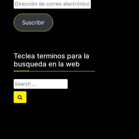
Dirección
de
correo
Suscribir
electrónico
Teclea terminos para la
busqueda en la web
Search
for:
Search