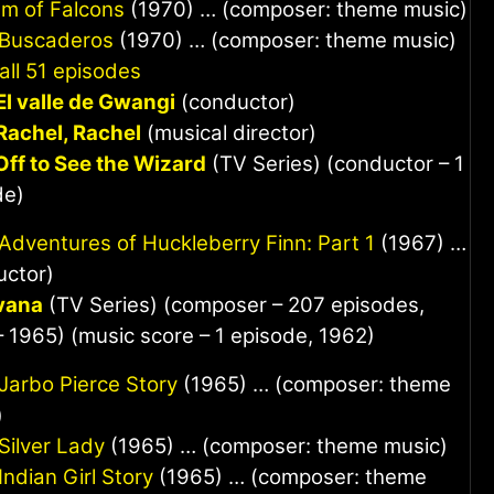
m of Falcons
(1970) … (composer: theme music)
 Buscaderos
(1970) … (composer: theme music)
ll 51 episodes
El valle de Gwangi
(conductor)
Rachel, Rachel
(musical director)
Off to See the Wizard
(TV Series) (conductor – 1
de)
Adventures of Huckleberry Finn: Part 1
(1967) …
uctor)
vana
(TV Series) (composer – 207 episodes,
 1965) (music score – 1 episode, 1962)
Jarbo Pierce Story
(1965) … (composer: theme
)
Silver Lady
(1965) … (composer: theme music)
Indian Girl Story
(1965) … (composer: theme