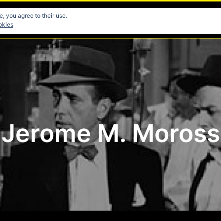
, you agree to their use.
res
Directores
Fotografia
Guionistas
Musicos
okies
Jerome M. Moross