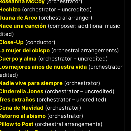
Roseanna McCoy
(orchestrator)
Hechizo
(orchestrator – uncredited)
Juana de Arco
(orchestral arranger)
Nace una canción
(composer: additional music –
dited)
Close-Up
(conductor)
La mujer del obispo
(orchestral arrangements)
Cuerpo y alma
(orchestrator – uncredited)
Los mejores años de nuestra vida
(orchestrator
edited)
Nadie vive para siempre
(orchestrator)
Cinderella Jones
(orchestrator – uncredited)
Tres extraños
(orchestrator – uncredited)
Cena de Navidad
(orchestrator)
Retorno al abismo
(orchestrator)
Pillow to Post
(orchestral arrangements)