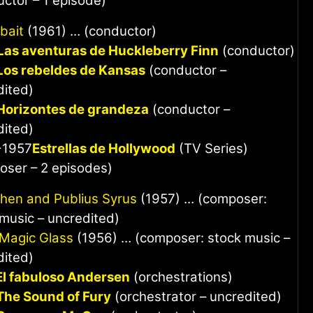
ctor – 1 episode)
bait
(1961) … (conductor)
Las aventuras de Huckleberry Finn
(conductor)
Los rebeldes de Kansas
(conductor –
dited)
Horizontes de grandeza
(conductor –
dited)
-1957
Estrellas de Hollywood
(TV Series)
oser – 2 episodes)
hen and Publius Syrus
(1957) … (composer:
music – uncredited)
Magic Glass
(1956) … (composer: stock music –
dited)
El fabuloso Andersen
(orchestrations)
The Sound of Fury
(orchestrator – uncredited)