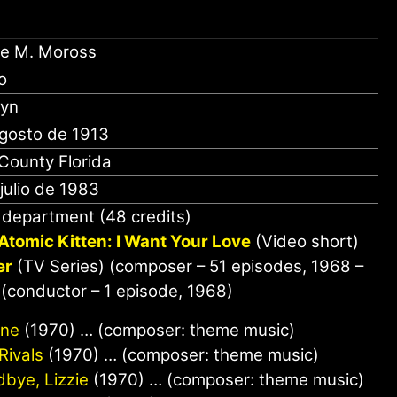
e M. Moross
o
lyn
agosto de 1913
County Florida
julio de 1983
 department (48 credits)
Atomic Kitten: I Want Your Love
(Video short)
er
(TV Series) (composer – 51 episodes, 1968 –
(conductor – 1 episode, 1968)
ine
(1970) … (composer: theme music)
Rivals
(1970) … (composer: theme music)
bye, Lizzie
(1970) … (composer: theme music)