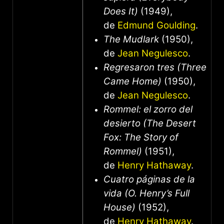
Does It)
(1949),
de
Edmund Goulding
.
The Mudlark
(1950),
de
Jean Negulesco
.
Regresaron tres (Three
Came Home)
(1950),
de
Jean Negulesco
.
Rommel: el zorro del
desierto (The Desert
Fox: The Story of
Rommel)
(1951),
de
Henry Hathaway
.
Cuatro páginas de la
vida (O. Henry’s Full
House)
(1952),
de
Henry Hathaway
.