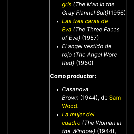
gris
(The Man in the
Gray Flannel Suit)
(1956)
Las tres caras de
Eva
(The Three Faces
of Eve)
(1957)
El ángel vestido de
rojo (The Angel Wore
Red)
(1960)
Como productor:
Casanova
Brown
(1944), de
Sam
Wood
.
La mujer del
cuadro
(The Woman in
the Window)
(1944),