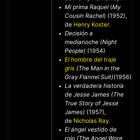
Mi prima Raquel
(
My
Cousin Rachel
) (1952),
de
Henry Koster
.
Decisión a
medianoche (Night
People)
(1954)
El hombre del traje
gris
(The Man in the
Gray Flannel Suit)
(1956)
La verdadera historia
de Jesse James (The
True Story of Jesse
James)
(1957),
de
Nicholas Ray
.
El ángel vestido de
rojo (The Angel Wore