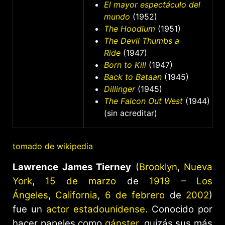
El mayor espectáculo del
mundo
(1952)
The Hoodlum
(1951)
The Devil Thumbs a
Ride
(1947)
Born to Kill
(1947)
Back to Bataan
(1945)
Dillinger
(1945)
The Falcon Out West
(1944)
(sin acreditar)
tomado de wikipedia
Lawrence James Tierney
(
Brooklyn
,
Nueva
York
,
15 de marzo
de
1919
–
Los
Ángeles
,
California
,
6 de febrero
de
2002
)
fue un
actor
estadounidense
. Conocido por
hacer papeles como
gánster
, quizás sus más