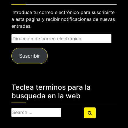
Introduce tu correo electrónico para suscribirte
a esta pagina y recibir notificaciones de nuevas
entradas.
Dirección
de
correo
Suscribir
electrónico
Teclea terminos para la
busqueda en la web
Search
Search
for: