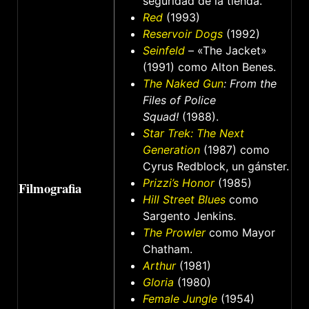
seguridad de la tienda.
Red
(1993)
Reservoir Dogs
(1992)
Seinfeld
– «The Jacket»
(1991) como Alton Benes.
The Naked Gun
: From the
Files of Police
Squad!
(1988).
Star Trek: The Next
Generation
(1987) como
Cyrus Redblock, un gánster.
Prizzi’s Honor
(1985)
Filmografia
Hill Street Blues
como
Sargento Jenkins.
The Prowler
como Mayor
Chatham.
Arthur
(1981)
Gloria
(1980)
Female Jungle
(1954)