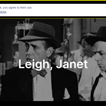
, you agree to their use.
res
Directores
Fotografia
Guionistas
Musicos
okies
Leigh, Janet