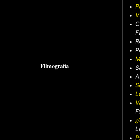
P
V
C
F
R
P
M
Filmografia
S
A
S
L
V
F
¿
L
P