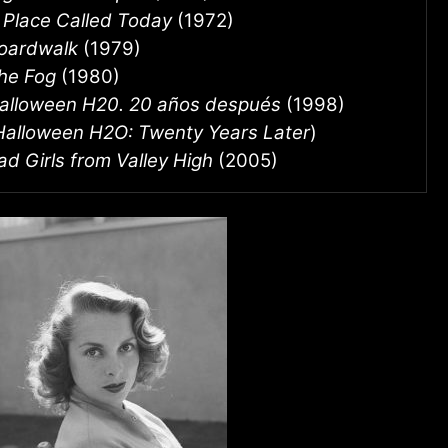
 Place Called Today
(1972)
oardwalk
(1979)
he Fog
(1980)
alloween H20. 20 años después
(1998)
Halloween H2O: Twenty Years Later
)
ad Girls from Valley High
(2005)