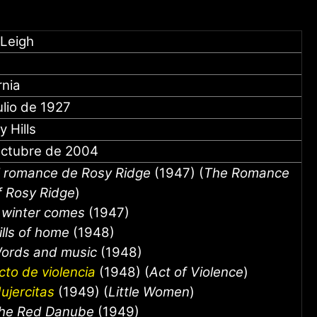
 Leigh
rnia
ulio de 1927
y Hills
octubre de 2004
l romance de Rosy Ridge
(1947) (
The Romance
f Rosy Ridge
)
f winter comes
(1947)
ills of home
(1948)
ords and music
(1948)
cto de violencia
(1948) (
Act of Violence
)
ujercitas
(1949) (
Little Women
)
he Red Danube
(1949)