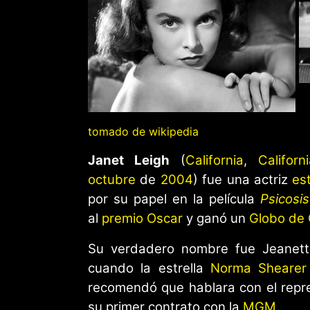
tomado de wikipedia
Janet Leigh
(
California
,
Californ
octubre
de
2004
) fue una actriz
es
por su papel en la película
Psicosis
al
premio Oscar
y ganó un
Globo de 
Su verdadero nombre fue Jeanette 
cuando la estrella
Norma Shearer
recomendó que hablara con el rep
su primer contrato con la
MGM
.