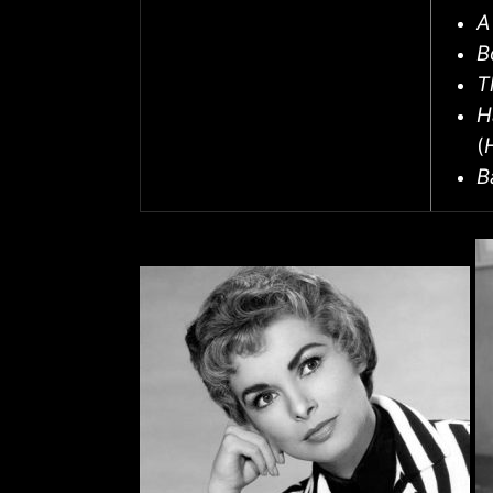
A
B
T
H
(
B