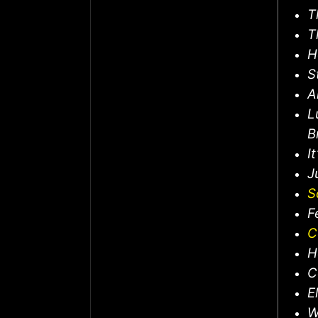
T
T
H
S
A
L
B
I
J
S
F
C
H
C
E
W