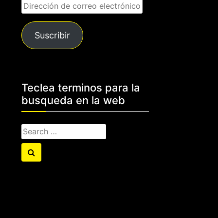
Dirección
de
correo
Suscribir
electrónico
Teclea terminos para la
busqueda en la web
Search
for:
Search