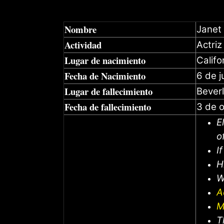
Nombre
Janet
Actividad
Actriz
Lugar de nacimiento
Califo
Fecha de Nacimiento
6 de j
Lugar de fallecimiento
Beverl
Fecha de fallecimiento
3 de 
E
o
I
H
W
A
M
T