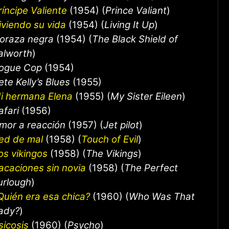
ríncipe Valiente
(1954) (
Prince Valiant
)
iviendo su vida
(1954) (
Living It Up
)
oraza negra
(1954) (
The Black Shield of
alworth
)
ogue Cop
(1954)
ete Kelly’s Blues
(1955)
i hermana Elena
(1955) (
My Sister Eileen
)
afari
(1956)
mor a reacción
(1957) (
Jet pilot
)
ed de mal
(1958) (
Touch of Evil
)
os vikingos
(1958) (
The Vikings
)
acaciones sin novia
(1958) (
The Perfect
urlough
)
Quién era esa chica?
(1960) (
Who Was That
ady?
)
sicosis
(1960) (
Psycho
)