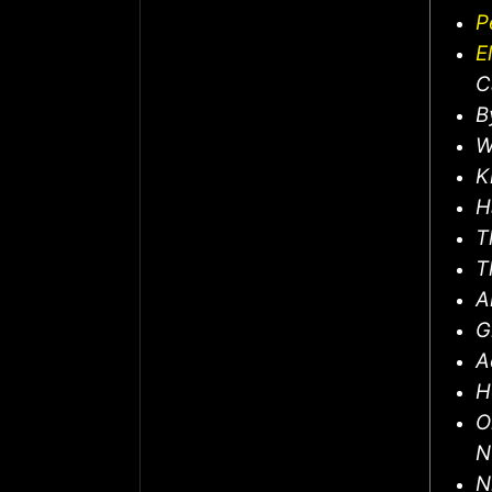
P
E
C
B
W
K
H
T
T
A
G
A
H
O
N
N