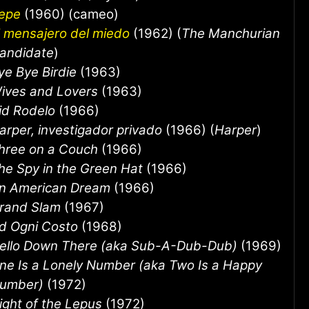
epe
(1960) (cameo)
l mensajero del miedo
(1962) (
The Manchurian
andidate
)
ye Bye Birdie
(1963)
ives and Lovers
(1963)
id Rodelo
(1966)
arper, investigador privado
(1966) (
Harper
)
hree on a Couch
(1966)
he Spy in the Green Hat
(1966)
n American Dream
(1966)
rand Slam
(1967)
d Ogni Costo
(1968)
ello Down There (aka Sub-A-Dub-Dub)
(1969)
ne Is a Lonely Number (aka Two Is a Happy
umber)
(1972)
ight of the Lepus
(1972)