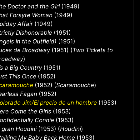
he Doctor and the Girl
(1949)
hat Forsyte Woman
(1949)
oliday Affair
(1949)
trictly Dishonorable
(1951)
ngels in the Outfield)
(1951)
uces de Broadway
(1951) (
Two Tickets to
roadway
)
t’s a Big Country
(1951)
ust This Once
(1952)
caramouche
(1952) (
Scaramouche
)
earless Fagan
(1952)
olorado Jim/El precio de un hombre
(1953)
ere Come the Girls
(1953)
onfidentially Connie
(1953)
l gran Houdini
(1953) (
Houdini
)
alking My Baby Back Home
(1953)