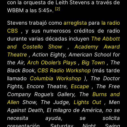
con la orquesta de Leith Stevens a través de
[2]
WBBM a las 5:45».
Stevens trabajó como
arreglista
para
la radio
CBS
, y sus numerosos créditos de radio
durante varias décadas incluyen
The Abbott
and Costello Show
,
Academy Award
Theatre
,
Action Eighty,
American School for
the Air,
Arch Oboler’s Plays
,
Big Town
,
The
Black Book,
CBS Radio Workshop
(más tarde
llamado
Columbia Workshop
),
The Doctor
Fights,
Encore Theatre,
Escape
,
The Free
Company Rogue’s Gallery,
The
Burns and
Allen
Show,
The Judge,
Lights Out
,
Men
Against Death,
El milagro de América,
no se
necesita ayuda, se
solicita
presentación,
Saturday Night Swing