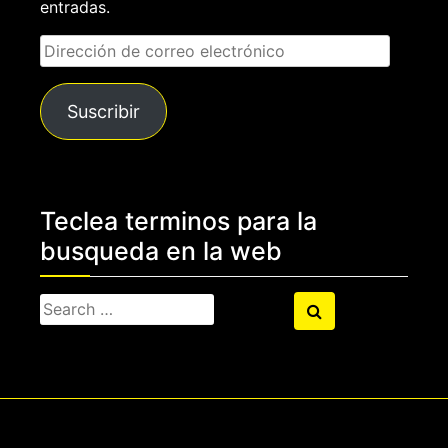
entradas.
Dirección
de
correo
Suscribir
electrónico
Teclea terminos para la
busqueda en la web
Search
Search
for: