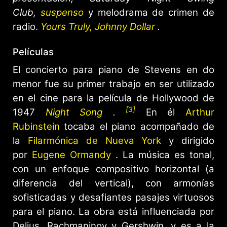
Club,
suspenso
y melodrama de crimen de
radio.
Yours Truly, Johnny Dollar
.
Películas
El concierto para piano de Stevens en do
menor fue su primer trabajo en ser utilizado
en el cine para la película de Hollywood de
[3]
1947
Night Song
.
En él
Arthur
Rubinstein
tocaba el piano acompañado de
la
Filarmónica de Nueva York
y dirigido
por
Eugene Ormandy
. La música es tonal,
con un enfoque compositivo horizontal (a
diferencia del vertical), con armonías
sofisticadas y desafiantes pasajes virtuosos
para el piano. La obra está influenciada por
Delius, Rachmaninov y Gershwin, y es a la