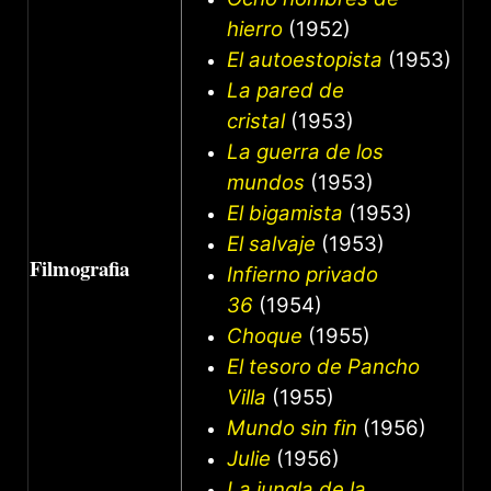
hierro
(1952)
El autoestopista
(1953)
La pared de
cristal
(1953)
La guerra de los
mundos
(1953)
El bigamista
(1953)
El salvaje
(1953)
Filmografia
Infierno privado
36
(1954)
Choque
(1955)
El tesoro de Pancho
Villa
(1955)
Mundo sin fin
(1956)
Julie
(1956)
La jungla de la