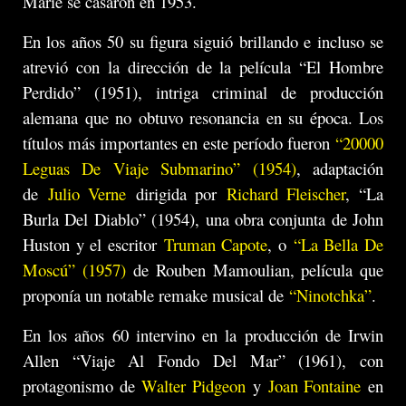
Marie se casaron en 1953.
En los años 50 su figura siguió brillando e incluso se
atrevió con la dirección de la película “El Hombre
Perdido” (1951), intriga criminal de producción
alemana que no obtuvo resonancia en su época. Los
títulos más importantes en este período fueron
“20000
Leguas De Viaje Submarino” (1954)
, adaptación
de
Julio Verne
dirigida por
Richard Fleischer
, “La
Burla Del Diablo” (1954), una obra conjunta de John
Huston y el escritor
Truman Capote
, o
“La Bella De
Moscú” (1957)
de Rouben Mamoulian, película que
proponía un notable remake musical de
“Ninotchka”
.
En los años 60 intervino en la producción de Irwin
Allen “Viaje Al Fondo Del Mar” (1961), con
protagonismo de
Walter Pidgeon
y
Joan Fontaine
en