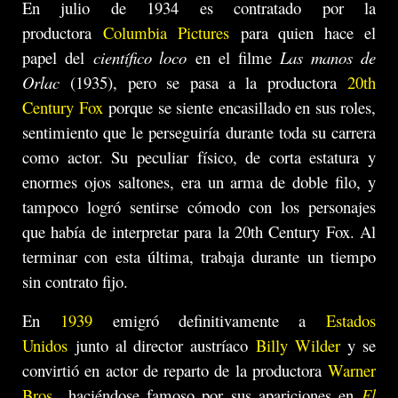
En julio de 1934 es contratado por la
productora
Columbia Pictures
para quien hace el
papel del
científico loco
en el filme
Las manos de
Orlac
(1935), pero se pasa a la productora
20th
Century Fox
porque se siente encasillado en sus roles,
sentimiento que le perseguiría durante toda su carrera
como actor. Su peculiar físico, de corta estatura y
enormes ojos saltones, era un arma de doble filo, y
tampoco logró sentirse cómodo con los personajes
que había de interpretar para la 20th Century Fox. Al
terminar con esta última, trabaja durante un tiempo
sin contrato fijo.
En
1939
emigró definitivamente a
Estados
Unidos
junto al director austríaco
Billy Wilder
y se
convirtió en actor de reparto de la productora
Warner
Bros.
, haciéndose famoso por sus apariciones en
El