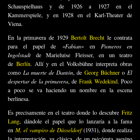
Schauspielhaus y de 1926 a 1927 en el
Kammerspiele, y en 1928 en el Karl-Theater de
Viena.
En la primavera de 1929
Bertolt Brecht
le contrata
para el papel de
«Fabian»
en
Pioneros en
Ingolstadt
de Marieluise Fleisser, en un teatro
de
Berlín
. Allí y en el Volksbühne interpreta obras
como
La muerte de Dantón
, de
Georg Büchner
o
El
despertar de la primavera
, de
Frank Wedekind
. Poco
a poco se va haciendo un nombre en la escena
berlinesa.
Es precisamente en el teatro donde lo descubre
Fritz
Lang
, dándole el papel que lo lanzaría a la fama
en
M, el vampiro de Düsseldorf
(1931), donde realiza
la interpretación, ya clásica, de un psicópata asesino