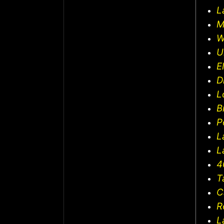
L
M
W
U
E
D
L
B
P
L
L
4
T
C
R
L