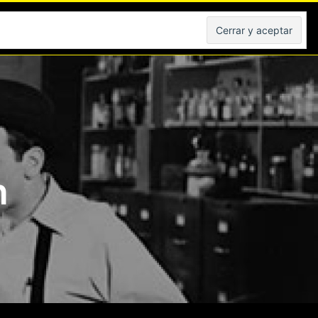
Peliculas
h