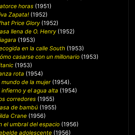
atorce horas
(1951)
iva Zapata!
(1952)
hat Price Glory
(1952)
asa llena de O. Henry
(1952)
iagara
(1953)
ecogida en la calle South
(1953)
ómo casarse con un millonario
(1953)
itanic
(1953)
anza rota
(1954)
l mundo de la mujer
(1954).
l infierno y el agua alta
(1954)
os corredores
(1955)
asa de bambú
(1955)
ilda Crane
(1956)
n el umbral del espacio
(1956)
ebelde adolescente
(1956)