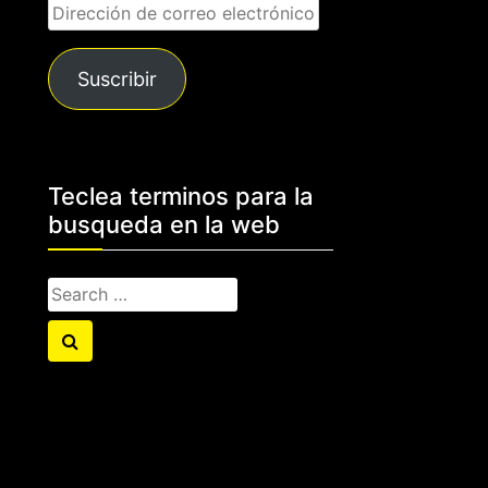
Dirección
de
correo
Suscribir
electrónico
Teclea terminos para la
busqueda en la web
Search
for:
Search