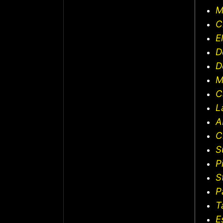
M
C
E
D
D
M
C
L
A
C
S
P
S
P
T
E