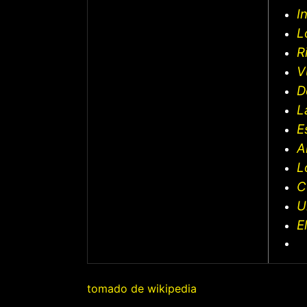
I
L
R
V
D
L
E
A
L
C
U
E
tomado de wikipedia