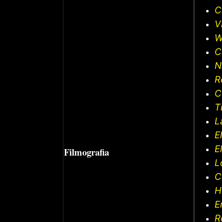
C
V
W
C
N
R
C
T
L
E
E
Filmografia
L
C
H
E
R