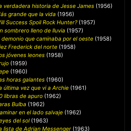
a verdadera historia de Jesse James
(1956)
ás grande que la vida
(1956)
ill Success Spoil Rock Hunter?
(1957)
n sombrero lleno de lluvia
(1957)
l demonio que caminaba por el oeste
(1958)
iez Frederick del norte
(1958)
os jóvenes leones
(1958)
rujo
(1959)
epe
(1960)
as horas galantes
(1960)
a última vez que vi a Archie
(1961)
0 libras de apuro
(1962)
aras Bulba
(1962)
aminar en el lado salvaje
(1962)
eyes del sol
(1963)
a lista de Adrian Messenger
(1963)