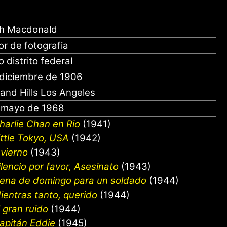
h Macdonald
or de fotografia
 distrito federal
 diciembre de 1906
and Hills Los Angeles
 mayo de 1968
harlie Chan en Rio
(1941)
ittle Tokyo, USA
(1942)
nvierno
(1943)
ilencio por favor, Asesinato
(1943)
ena de domingo para un soldado
(1944)
ientras tanto, querido
(1944)
l gran ruido
(1944)
apitán Eddie
(1945)