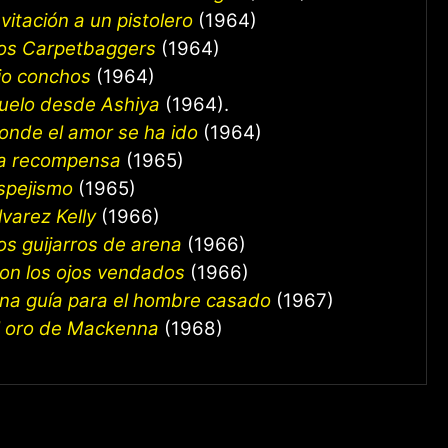
nvitación a un pistolero
(1964)
os Carpetbaggers
(1964)
io conchos
(1964)
uelo desde Ashiya
(1964).
onde el amor se ha ido
(1964)
a recompensa
(1965)
spejismo
(1965)
lvarez Kelly
(1966)
os guijarros de arena
(1966)
on los ojos vendados
(1966)
na guía para el hombre casado
(1967)
l oro de Mackenna
(1968)