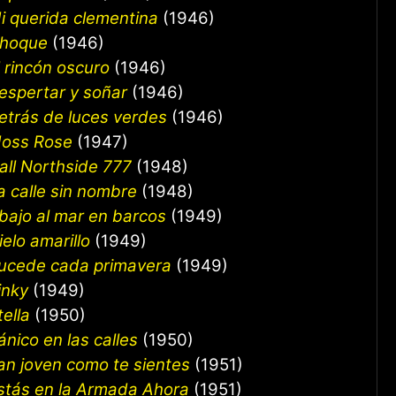
i querida clementina
(1946)
hoque
(1946)
l rincón oscuro
(1946)
espertar y soñar
(1946)
etrás de luces verdes
(1946)
oss Rose
(1947)
all Northside 777
(1948)
a calle sin nombre
(1948)
bajo al mar en barcos
(1949)
ielo amarillo
(1949)
ucede cada primavera
(1949)
inky
(1949)
tella
(1950)
ánico en las calles
(1950)
an joven como te sientes
(1951)
stás en la Armada Ahora
(1951)