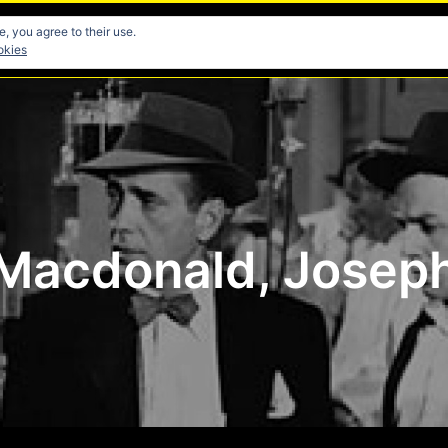
, you agree to their use.
res
Directores
Fotografia
Guionistas
Musicos
okies
Macdonald, Josep