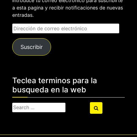
Introduce tu correo electrónico para suscribirte
a esta pagina y recibir notificaciones de nuevas
entradas.
Dirección
de
correo
Suscribir
electrónico
Teclea terminos para la
busqueda en la web
Search
Search
for: