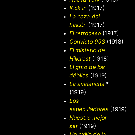
Kick In
(1917)
La caza del
halcón
(1917)
El retroceso
(1917)
Convicto 993
(1918)
El misterio de
Hillcrest
(1918)
El grito de los
débiles
(1919)
La avalancha
*
(1919)
Los
especuladores
(1919)
Nuestro mejor
ser
(1919)
Un exilio de la