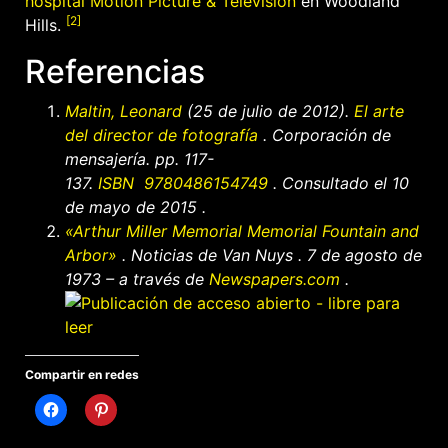
hospital Motion Picture & Television
en Woodland
[2]
Hills.
Referencias
Maltin, Leonard
(25 de julio de 2012).
El arte
del director de fotografía
. Corporación de
mensajería. pp. 117-
137.
ISBN
9780486154749
. Consultado
el 10
de mayo de
2015
.
«Arthur Miller Memorial Memorial Fountain and
Arbor»
.
Noticias de Van Nuys
. 7 de agosto de
1973 – a través de
Newspapers.com
.
Compartir en redes