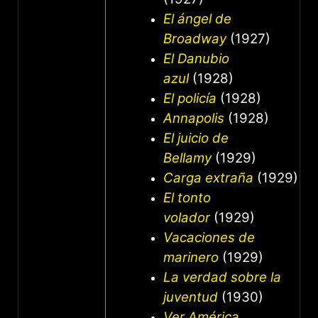
El ángel de
Broadway
(1927)
El Danubio
azul
(1928)
El policía
(1928)
Annapolis
(1928)
El juicio de
Bellamy
(1929)
Carga extraña
(1929)
El tonto
volador
(1929)
Vacaciones de
marinero
(1929)
La verdad sobre la
juventud
(1930)
Ver América