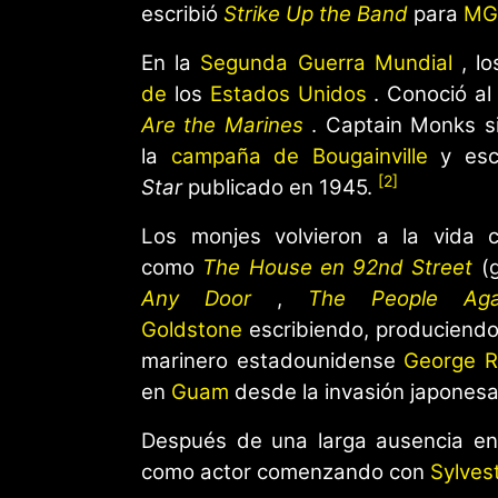
escribió
Strike Up the Band
para
M
En la
Segunda Guerra Mundial
, lo
de
los
Estados Unidos
. Conoció al
Are the Marines
. Captain Monks si
la
campaña de Bougainville
y escr
[2]
Star
publicado en 1945.
Los monjes volvieron a la vida ci
como
The House en 92nd Street
(g
Any Door
,
The People Aga
Goldstone
escribiendo, produciendo
marinero estadounidense
George R
en
Guam
desde la invasión japonesa
Después de una larga ausencia en e
como actor comenzando con
Sylves