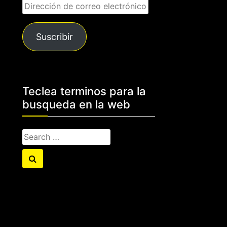
Dirección
de
correo
Suscribir
electrónico
Teclea terminos para la
busqueda en la web
Search
for:
Search