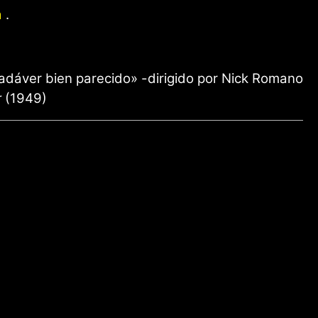
a
.
cadáver bien parecido» -dirigido por Nick Romano
r
(1949)