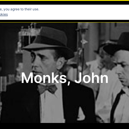
, you agree to their use.
res
Directores
Fotografia
Guionistas
Musicos
okies
Monks, John