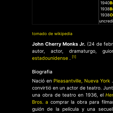
1940
B
1938
B
1938
O
uncred
tomado de wikipedia
John Cherry Monks Jr.
(24 de febr
autor, actor, dramaturgo, gu
[1]
estadounidense
.
Biografia
Nació en
Pleasantville, Nueva York
.
convirtió en un actor de teatro. Ju
una obra de teatro en 1936, el
He
Bros. a
comprar la obra para filmar
guión de la película y una secue