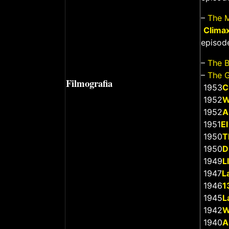
–
The M
Climax
episod
–
The B
–
The 
Filmografia
1953
C
1952
W
1952
A
1951
E
1950
T
1950
D
1949
L
1947
L
1946
1
1945
L
1942
W
1940
A