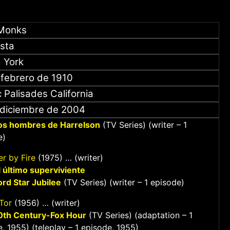
Monks
ista
 York
 febrero de 1910
c Palisades California
 diciembre de 2004
os hombres de Harrelson
(TV Series) (writer – 1
e)
r by Fire
(1975) … (writer)
l último superviviente
ord Star Jubilee
(TV Series) (writer – 1 episode)
Tor
(1956) … (writer)
0th Century-Fox Hour
(TV Series) (adaptation – 1
, 1955) (teleplay – 1 episode, 1955)