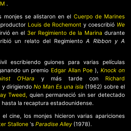
GM
.
s monjes se alistaron en el
Cuerpo de Marines
 productor
Louis de Rochemont
y coescribió
We
rvió en el
3er Regimiento de la Marina
durante
ibió un relato del Regimiento
A Ribbon y A
vil escribiendo guiones para varias películas
anando un premio
Edgar Allan Poe
),
Knock on
inst O’Hara
y más tarde con
Richard
 y dirigiendo
No Man Es una isla
(1962) sobre el
ay Tweed,
quien permaneció sin ser detectado
 hasta la recaptura estadounidense.
l cine, los monjes hicieron varias apariciones
ter Stallone
‘s
Paradise Alley
(1978).