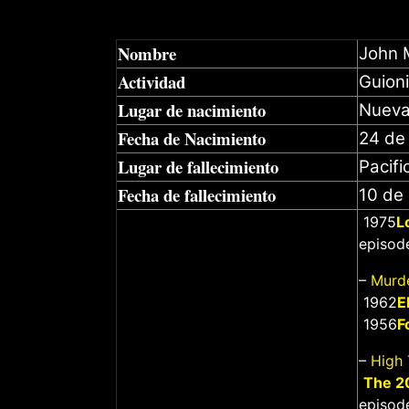
Nombre
John 
Actividad
Guion
Lugar de nacimiento
Nueva
Fecha de Nacimiento
24 de
Lugar de fallecimiento
Pacifi
Fecha de fallecimiento
10 de
1975
L
episod
–
Murde
1962
E
1956
F
–
High 
The 2
episode