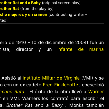
rother Rat and a Baby
(original screen play)
rother Rat
(from the play by)
cho mujeres y un crimen
(contributing writer –
ited)
ero de 1910 – 10 de diciembre de 2004) fue un
ionista, director y un
infante de marina
 Asistió al
Instituto Militar de Virginia
(VMI) y se
nto con un ex cadete
Fred Finklehoffe
, coescribió
rmano Rata
. El éxito de la obra llevó a
Warner
 en VMI. Warners los contrató para escribir el
la,
Brother Rat and a Baby
. Monks también