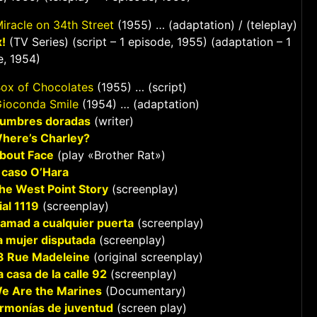
iracle on 34th Street
(1955) … (adaptation) / (teleplay)
!
(TV Series) (script – 1 episode, 1955) (adaptation – 1
e, 1954)
ox of Chocolates
(1955) … (script)
Gioconda Smile
(1954) … (adaptation)
umbres doradas
(writer)
here’s Charley?
bout Face
(play «Brother Rat»)
l caso O’Hara
he West Point Story
(screenplay)
ial 1119
(screenplay)
lamad a cualquier puerta
(screenplay)
a mujer disputada
(screenplay)
3 Rue Madeleine
(original screenplay)
a casa de la calle 92
(screenplay)
e Are the Marines
(Documentary)
rmonías de juventud
(screen play)