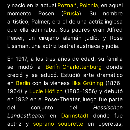
y nació en la actual
Poznań
,
Polonia
, en aquel
momento Posen (
Prusia
). Su nombre
artístico, Palmer, era el de una actriz inglesa
que ella admiraba. Sus padres eran Alfred
Peiser, un cirujano alemán judío, y Rose
Lissman, una actriz teatral austriaca y judía.
En 1917, a los tres años de edad, su familia
se mudó a
Berlín
–
Charlottenburg
donde
creció y se educó. Estudió arte dramático
en
Berlín
con la vienesa
Ilka Grüning
(1876-
1964) y
Lucie Höflich
(1883-1956) y debutó
en 1932 en el Rose-Theater, luego fue parte
del conjunto del
Hessischen
Landestheater
en
Darmstadt
donde fue
actriz y
soprano soubrette
en operetas,