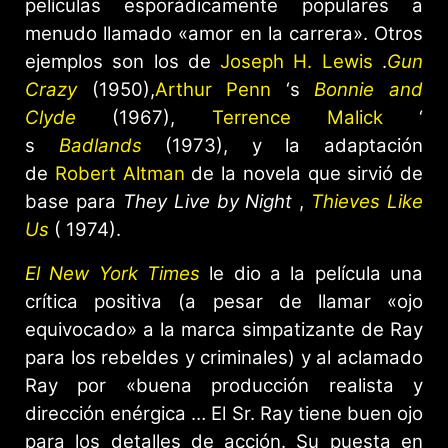
películas esporádicamente populares a
menudo llamado «amor en la carrera». Otros
ejemplos son los de
Joseph H. Lewis
.
Gun
Crazy
(1950),
Arthur Penn
‘s
Bonnie and
Clyde
(1967),
Terrence Malick
‘
s
Badlands
(1973), y la adaptación
de
Robert Altman
de la novela que sirvió de
base para
They Live by Night
,
Thieves Like
Us
( 1974).
El New York Times
le dio a la película una
crítica positiva (a pesar de llamar «ojo
equivocado» a la marca simpatizante de Ray
para los rebeldes y criminales) y al aclamado
Ray por «buena producción realista y
dirección enérgica … El Sr. Ray tiene buen ojo
para los detalles de acción. Su puesta en