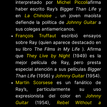
interpretado por
Michel Piccoli
afirma
haber escrito Ray’s
Bigger Than Life
y
en
La Chinoise
, un joven maoísta
defiende la política de
Johnny Guitar
a
sus colegas antiamericanos.
François Truffaut
escribió ensayos
sobre Ray (quien aparece destacado en
su libro
The Films in My Life
). Afirma
que
They Live by Night
(1949) es la
mejor película de Ray, pero presta
especial atención a sus películas
Bigger
Than Life
(1956) y
Johnny Guitar
(1954).
Martin Scorsese
es un fanático de
Ray’s, particularmente su uso
expresionista del color en
Johnny
Guitar
(1954),
Rebel Without a