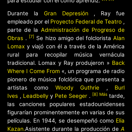
para estudiar con él como aprendiz.
Durante la
Gran Depresión
, Ray fue
empleado por el
Proyecto Federal de Teatro
,
parte de la
Administración de Progreso de
[7]
Obras
.
Se hizo amigo del folclorista
Alan
Lomax
y viajó con él a través de la América
rural para recopilar música vernácula
tradicional. Lomax y Ray produjeron »
Back
Where I Come From
«, un programa de radio
pionero de música folclórica que presenta a
artistas como
Woody Guthrie
,
Burl
[8] Más
Ives
,
Leadbelly
y
Pete Seeger
.
tarde,
las canciones populares estadounidenses
figurarían prominentemente en varias de sus
películas. En 1944, se desempeñó como
Elia
Kazan.
Asistente durante la producción de
A