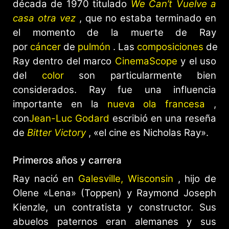
década de 1970 titulado
We Can’t Vuelve a
casa otra vez
, que no estaba terminado en
el momento de la muerte de Ray
por
cáncer
de
pulmón
. Las
composiciones
de
Ray dentro del marco
CinemaScope
y el uso
del
color
son particularmente bien
considerados. Ray fue una influencia
importante en la
nueva ola francesa
,
con
Jean-Luc Godard
escribió en una reseña
de
Bitter Victory
, «el cine es Nicholas Ray».
Primeros años y carrera
Ray nació en
Galesville, Wisconsin
, hijo de
Olene «Lena» (Toppen) y Raymond Joseph
Kienzle, un contratista y constructor. Sus
abuelos paternos eran alemanes y sus