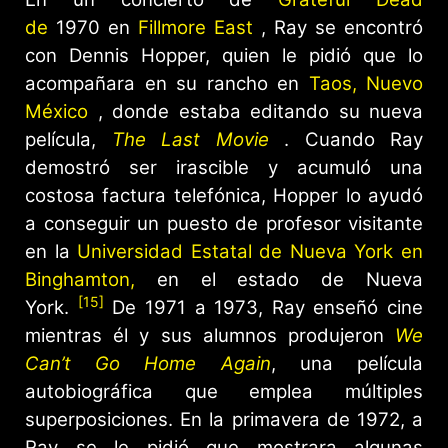
de
1970 en
Fillmore East
, Ray se encontró
con Dennis Hopper, quien le pidió que lo
acompañara en su rancho en
Taos, Nuevo
México
, donde estaba editando su nueva
película,
The Last Movie
. Cuando Ray
demostró ser irascible y acumuló una
costosa factura telefónica, Hopper lo ayudó
a conseguir un puesto de profesor visitante
en la
Universidad Estatal de Nueva York en
Binghamton,
en el estado de Nueva
[15]
York.
De 1971 a 1973, Ray enseñó cine
mientras él y sus alumnos produjeron
We
Can’t Go Home Again
, una película
autobiográfica que emplea múltiples
superposiciones. En la primavera de 1972, a
Ray se le pidió que mostrara algunas