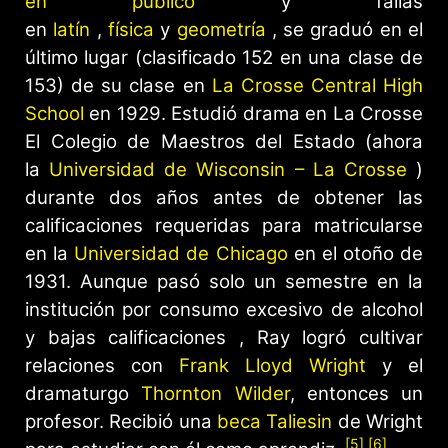
en público
y fallas
en
latín
,
física
y
geometría
, se graduó en el
último lugar (clasificado 152 en una clase de
153) de su clase en
La Crosse Central High
School
en 1929. Estudió drama en La Crosse
El Colegio de Maestros del Estado (ahora
la
Universidad de Wisconsin – La Crosse
)
durante dos años antes de obtener las
calificaciones requeridas para matricularse
en la
Universidad de Chicago
en el otoño de
1931. Aunque pasó solo un semestre en la
institución por consumo excesivo de alcohol
y bajas calificaciones , Ray logró cultivar
relaciones con
Frank Lloyd Wright
y el
dramaturgo
Thornton Wilder
, entonces un
profesor. Recibió una
beca Taliesin
de Wright
[5]
[6]