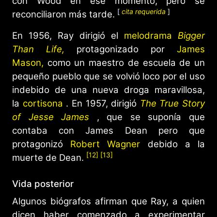
con Wood en ese momento, pero se
[
cita requerida
]
reconciliaron más tarde.
En 1956, Ray dirigió el
melodrama
Bigger
Than Life,
protagonizado por
James
Mason,
como un maestro de escuela de un
pequeño pueblo que se volvió loco por el uso
indebido de una nueva droga maravillosa,
la
cortisona
. En 1957, dirigió
The True Story
of Jesse James
, que se suponía que
contaba con James Dean pero que
protagonizó
Robert Wagner
debido a la
[12]
[13]
muerte de Dean.
Vida posterior
Algunos biógrafos afirman que Ray, a quien
dicen haber comenzado a experimentar