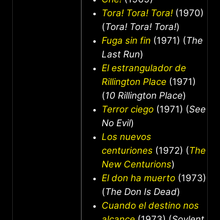
Tora! Tora! Tora!
(1970)
(
Tora! Tora! Tora!
)
Fuga sin fin
(1971) (
The
Last Run
)
El estrangulador de
Rillington Place
(1971)
(
10 Rillington Place
)
Terror ciego
(1971) (
See
No Evil
)
Los nuevos
centuriones
(1972) (
The
New Centurions
)
El don ha muerto
(1973)
(
The Don Is Dead
)
Cuando el destino nos
alcance
(1973) (
Soylent