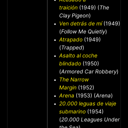
traición
(1949) (
The
Clay Pigeon
)
Ven detrás de mí
(1949)
(
Follow Me Quietly
)
Atrapado
(1949)
(
Trapped
)
Asalto al coche
blindado
(1950)
(
Armored Car Robbery
)
The Narrow
Margin
(1952)
Arena
(1953) (
Arena
)
20.000 leguas de viaje
submarino
(1954)
(
20.000 Leagues Under
the Sea
)