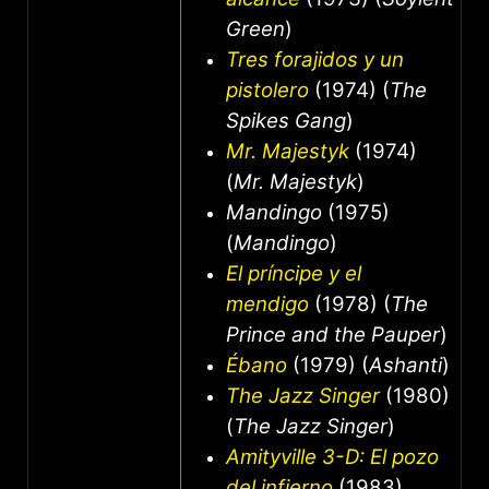
Green
)
Tres forajidos y un
pistolero
(1974) (
The
Spikes Gang
)
Mr. Majestyk
(1974)
(
Mr. Majestyk
)
Mandingo
(1975)
(
Mandingo
)
El príncipe y el
mendigo
(1978) (
The
Prince and the Pauper
)
Ébano
(1979) (
Ashanti
)
The Jazz Singer
(1980)
(
The Jazz Singer
)
Amityville 3-D: El pozo
del infierno
(1983)