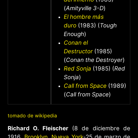
(
Amityville 3-D
)
El hombre más
duro
(1983) (
Tough
Enough
)
Conan el
Destructor
(1985)
(
Conan the Destroyer
)
Red Sonja
(1985) (
Red
Sonja
)
Call from Space
(1989)
(
Call from Space
)
tomado de wikipedia
Richard O. Fleischer
(8 de diciembre de
1916,
Brooklyn
,
Nueva York
-25 de marzo de