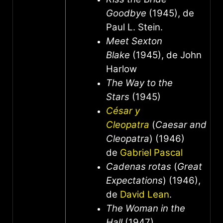
Goodbye
(1945), de
Paul L. Stein.
Meet Sexton
Blake
(1945), de John
Harlow
The Way to the
Stars
(1945)
César y
Cleopatra
(
Caesar and
Cleopatra
) (1946)
de
Gabriel Pascal
Cadenas rotas
(
Great
Expectations
) (1946),
de
David Lean
.
The Woman in the
Hall
(1947)