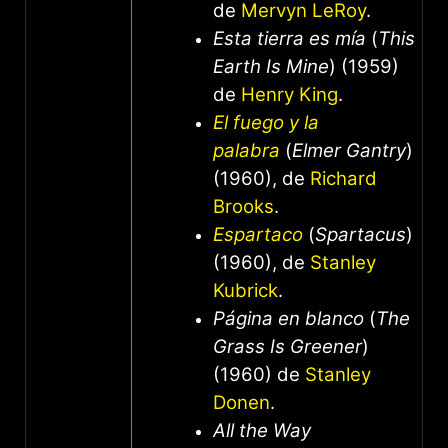
de
Mervyn LeRoy
.
Esta tierra es mía
(
This
Earth Is Mine
) (1959)
de
Henry King
.
El fuego y la
palabra
(
Elmer Gantry
)
(1960), de
Richard
Brooks
.
Espartaco
(
Spartacus
)
(1960), de
Stanley
Kubrick
.
Página en blanco
(
The
Grass Is Greener
)
(1960) de
Stanley
Donen
.
All the Way