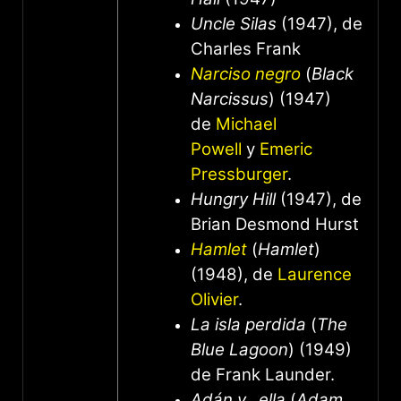
Uncle Silas
(1947), de
Charles Frank
Narciso negro
(
Black
Narcissus
) (1947)
de
Michael
Powell
y
Emeric
Pressburger
.
Hungry Hill
(1947), de
Brian Desmond Hurst
Hamlet
(
Hamlet
)
(1948), de
Laurence
Olivier
.
La isla perdida
(
The
Blue Lagoon
) (1949)
de Frank Launder.
Adán y…ella
(
Adam