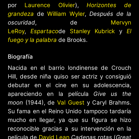
por
Laurence Olivier
),
Horizontes de
grandeza
de
William Wyler
,
Después de la
oscuridad
, de
Mervyn
LeRoy
,
Espartaco
de
Stanley Kubrick
y
El
fuego y la palabra
de Brooks.
Biografía
Nacida en el barrio londinense de Crouch
Hill, desde niña quiso ser actriz y consiguió
debutar en el cine en su adolescencia,
apareciendo en la película
Give us the
moon
(1944), de
Val Guest
y Caryl Brahms.
Su fama en el Reino Unido tampoco tardaría
mucho en llegar, ya que su figura se hizo
reconocible gracias a su intervención en la
película de
David Lean
Cadenas rotas
(
Great