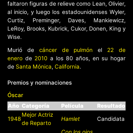
faltaron figuras de relieve como Lean, Olivier,
al inicio, y luego los estadounidenses Wyler,
Curtiz, Preminger, Daves, Mankiewicz,
LeRoy, Brooks, Kubrick, Cukor, Donen, King y
Wise.
Murió de
cáncer de pulmón
el
22 de
enero
de
2010
a los 80 años, en su hogar
de
Santa Mónica
,
California
.
Premios y nominaciones
Óscar
Año
Categoría
Película
Resultado
Mejor Actriz
1948
Hamlet
Candidata
de Reparto
Con los ojos