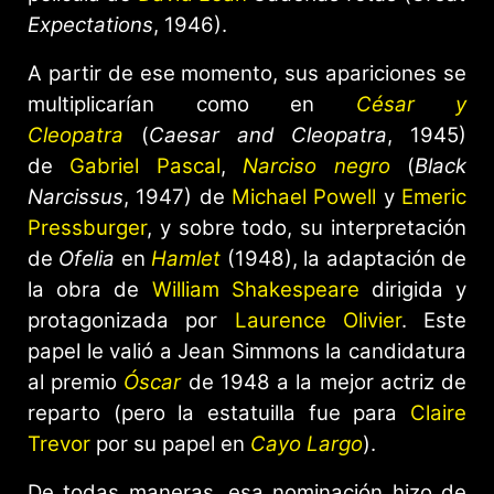
Expectations
, 1946).
A partir de ese momento, sus apariciones se
multiplicarían como en
César y
Cleopatra
(
Caesar and Cleopatra
, 1945)
de
Gabriel Pascal
,
Narciso negro
(
Black
Narcissus
, 1947) de
Michael Powell
y
Emeric
Pressburger
, y sobre todo, su interpretación
de
Ofelia
en
Hamlet
(1948), la adaptación de
la obra de
William Shakespeare
dirigida y
protagonizada por
Laurence Olivier
. Este
papel le valió a Jean Simmons la candidatura
al premio
Óscar
de 1948 a la mejor actriz de
reparto (pero la estatuilla fue para
Claire
Trevor
por su papel en
Cayo Largo
).
De todas maneras, esa nominación hizo de