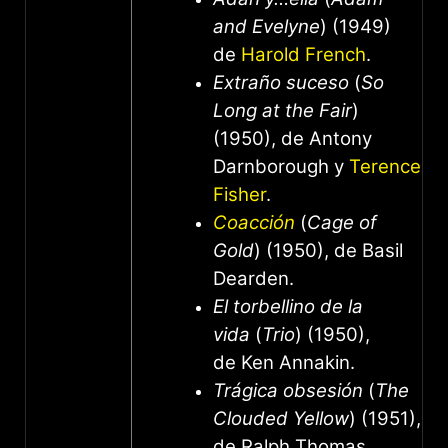
and Evelyne
) (1949)
de
Harold French
.
Extraño suceso
(
So
Long at the Fair
)
(1950), de Antony
Darnborough y
Terence
Fisher
.
Coacción
(
Cage of
Gold
) (1950), de Basil
Dearden.
El torbellino de la
vida
(
Trio
) (1950),
de Ken Annakin.
Trágica obsesión
(
The
Clouded Yellow
) (1951),
de Ralph Thomas.