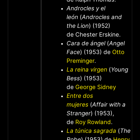
Androcles y el
león
(
Androcles and
the Lion
) (1952)
de Chester Erskine.
Cara de ángel
(
Angel
Face
) (1953) de
Otto
Preminger
.
La reina virgen
(
Young
Bess
) (1953)
de
George Sidney
Entre dos
mujeres
(
Affair with a
Stranger
) (1953),
de
Roy Rowland
.
La túnica sagrada
(
The
Robe
) (1953) de
Henry