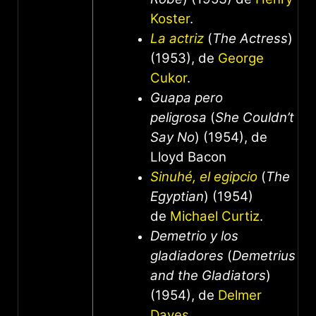
Koster
.
La actriz
(
The Actress
)
(1953), de
George
Cukor
.
Guapa pero
peligrosa
(
She Couldn’t
Say No
) (1954), de
Lloyd Bacon
Sinuhé, el egipcio
(
The
Egyptian
) (1954)
de
Michael Curtiz
.
Demetrio y los
gladiadores
(
Demetrius
and the Gladiators
)
(1954), de
Delmer
Daves
.