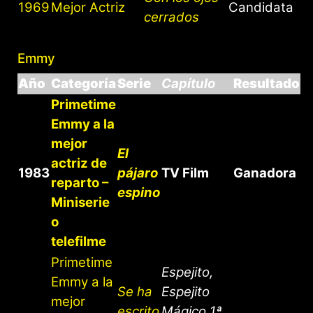
1969
Mejor Actriz
Candidata
cerrados
Emmy
Año
Categoría
Serie
Capítulo
Resultado
Primetime
Emmy a la
mejor
El
actriz de
1983
pájaro
TV Film
Ganadora
reparto –
espino
Miniserie
o
telefilme
Primetime
Espejito,
Emmy a la
Se ha
Espejito
mejor
escrito
Mágico 1ª