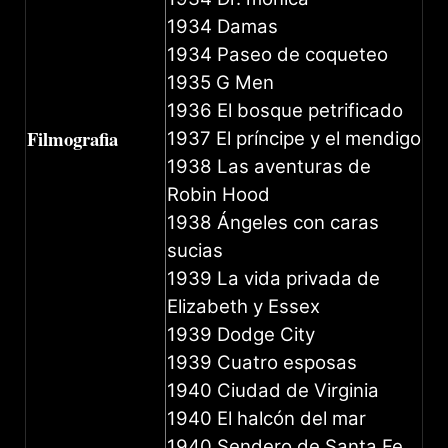
1934 Damas
1934 Paseo de coqueteo
1935 G Men
1936 El bosque petrificado
Filmografia
1937 El príncipe y el mendigo
1938 Las aventuras de
Robin Hood
1938 Ángeles con caras
sucias
1939 La vida privada de
Elizabeth y Essex
1939 Dodge City
1939 Cuatro esposas
1940 Ciudad de Virginia
1940 El halcón del mar
1940 Sendero de Santa Fe