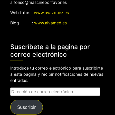
alfonso@mascineporfavor.es
Web fotos :
www.avazquez.es
Blog :
www.alvamed.es
Suscríbete a la pagina por
correo electrónico
Introduce tu correo electrónico para suscribirte
a esta pagina y recibir notificaciones de nuevas
entradas.
Dirección
de
correo
Suscribir
electrónico