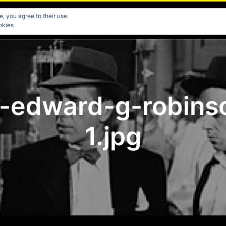
, you agree to their use.
res
Directores
Fotografia
Guionistas
Musicos
okies
edward-g-robinso
1.jpg