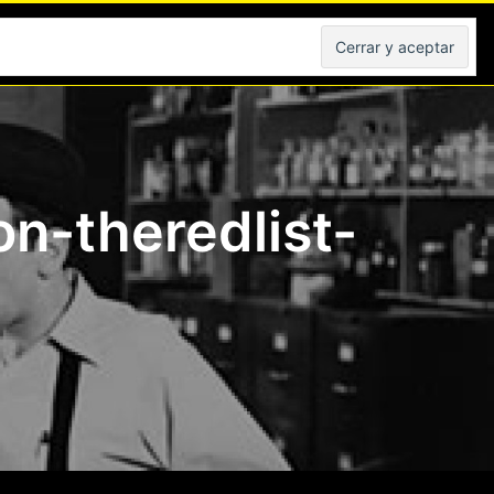
Peliculas
n-theredlist-