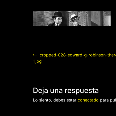
Navegación
cropped-028-edward-g-robinson-there
1.jpg
de
entradas
Deja una respuesta
Lo siento, debes estar
conectado
para pub