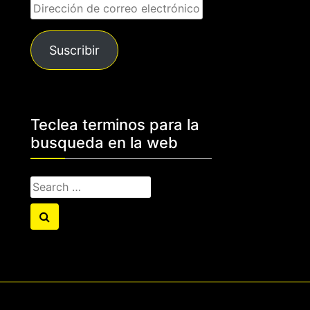
Dirección
de
correo
Suscribir
electrónico
Teclea terminos para la
busqueda en la web
Search
for:
Search