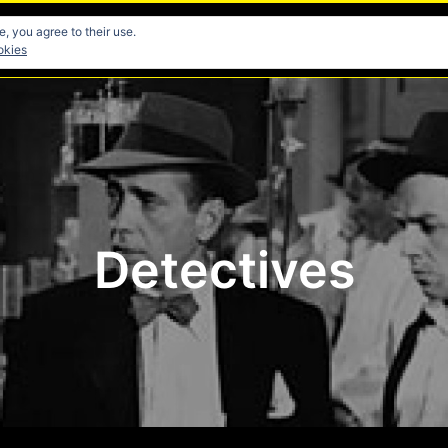
, you agree to their use.
res
Directores
Fotografia
Guionistas
Musicos
okies
Detectives