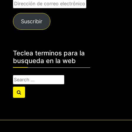
Dirección
de
correo
Suscribir
electrónico
Teclea terminos para la
busqueda en la web
Search
for:
Search