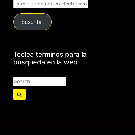
Dirección
de
correo
Suscribir
electrónico
Teclea terminos para la
busqueda en la web
Search
for:
Search