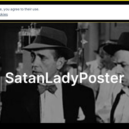
, you agree to their use.
res
Directores
Fotografia
Guionistas
Musicos
okies
SatanLadyPoster