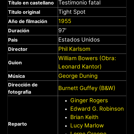
Testimonio fatal
Título en castellano
Tight Spot
Titulo original
1955
Año de filmación
97′
Duración
Estados Unidos
Pais
Phil Karlsom
Director
William Bowers (Obra:
Guion
Leonard Kantor)
George Duning
Música
Dirección de
Burnett Guffey (B&W)
fotografia
Ginger Rogers
Edward G. Robinson
Brian Keith
Reparto
Lucy Marlow
Lorne Greene