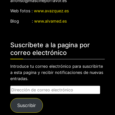
alfonso@mascineporfavor.es
Web fotos :
www.avazquez.es
Blog :
www.alvamed.es
Suscríbete a la pagina por
correo electrónico
Introduce tu correo electrónico para suscribirte
a esta pagina y recibir notificaciones de nuevas
entradas.
Dirección
de
correo
Suscribir
electrónico