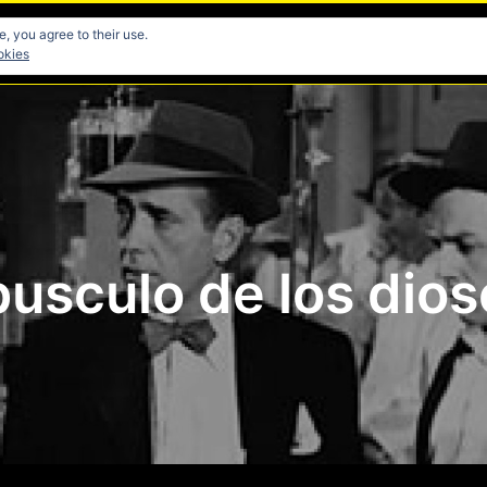
, you agree to their use.
res
Directores
Fotografia
Guionistas
Musicos
okies
usculo de los dios