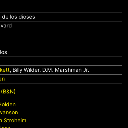
o de los dioses
evard
dos
kett
,
Billy Wilder,
D.M. Marshman Jr.
an
z (B&N)
Holden
Swanson
n Stroheim