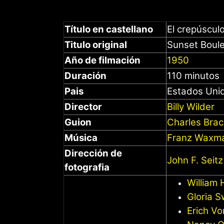
Título en castellano
El crepúscul
Titulo original
Sunset Boul
Año de filmación
1950
Duración
110 minutos
Pais
Estados Uni
Director
Billy Wilder
Guion
Charles Brac
Música
Franz Waxm
Dirección de
John F. Seit
fotografia
William 
Gloria 
Erich Vo