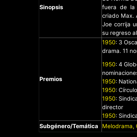
Sinopsis
fuera de la
criado Max. 
Joe corrija u
su regreso al
1950
: 3 Osca
drama. 11 n
1950
: 4 Glo
nominacione
Premios
1950
: Nation
1950
: Círcu
1950
: Sindi
director
1950
: Sindi
Subgénero/Temática
Melodrama, C