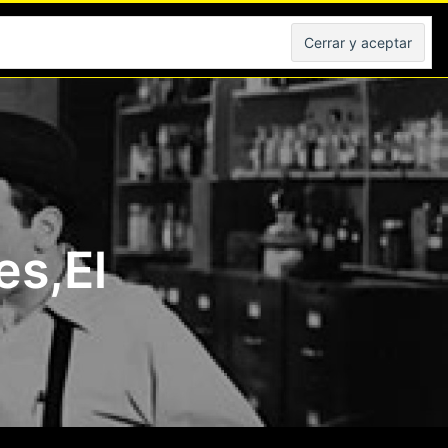
Peliculas
es,El