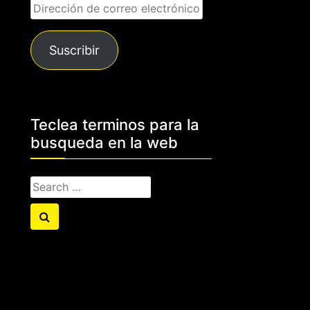
Dirección
de
correo
Suscribir
electrónico
Teclea terminos para la
busqueda en la web
Search
for:
Search