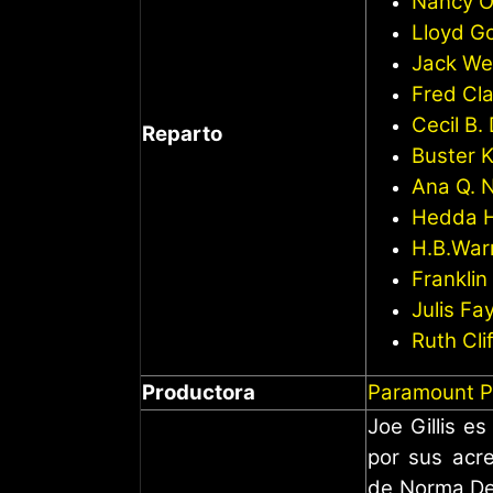
Nancy O
Lloyd G
Jack W
Fred Cla
Cecil B.
Reparto
Buster 
Ana Q. N
Hedda 
H.B.War
Frankli
Julis Fa
Ruth Cli
Productora
Paramount P
Joe Gillis e
por sus acr
de Norma Des