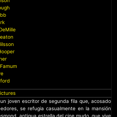
lson
ough
ebb
rk
 DeMille
Keaton
ilsson
Hooper
ner
n Famum
ye
fford
ictures
s un joven escritor de segunda fila que, acosado
eedores, se refugia casualmente en la mansión
mond, antigua estrella del cine mudo, que vive