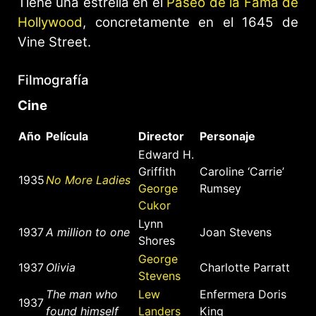
Tiene una estrella en el
Paseo de la Fama de
Hollywood
, concretamente en el 1645 de
Vine Street.
Filmografía
Cine
Año
Película
Director
Personaje
Edward H.
Griffith
Caroline ‘Carrie’
1935
No More Ladies
George
Rumsey
Cukor
Lynn
1937
A million to one
Joan Stevens
Shores
George
1937
Olivia
Charlotte Parratt
Stevens
The man who
Lew
Enfermera Doris
1937
found himself
Landers
King