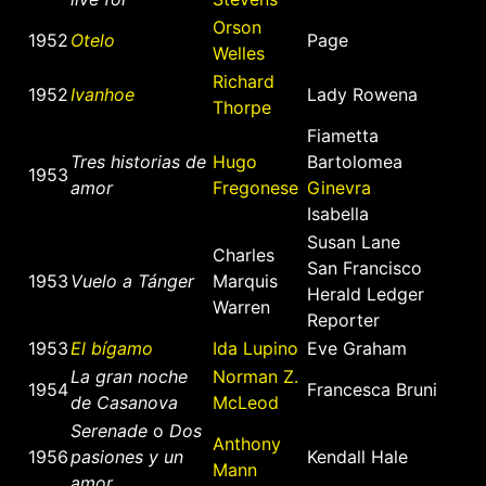
Orson
1952
Otelo
Page
Welles
Richard
1952
Ivanhoe
Lady Rowena
Thorpe
Fiametta
Tres historias de
Hugo
Bartolomea
1953
amor
Fregonese
Ginevra
Isabella
Susan Lane
Charles
San Francisco
1953
Vuelo a Tánger
Marquis
Herald Ledger
Warren
Reporter
1953
El bígamo
Ida Lupino
Eve Graham
La gran noche
Norman Z.
1954
Francesca Bruni
de Casanova
McLeod
Serenade
o
Dos
Anthony
1956
pasiones y un
Kendall Hale
Mann
amor