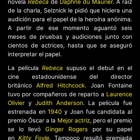
novela
Rebeca
de
Daphne du Maurier
. A raíz
de la charla, Selznick le pidió que hiciera una
audición para el papel de la heroína anónima.
A partir de ese momento aguantó seis
meses de pruebas y audiciones junto con
cientos de actrices, hasta que se aseguró
interpretar el papel.
La película
Rebeca
supuso el debut en el
cine estadounidense del director
británico
Alfred Hitchcock
. Joan Fontaine
tuvo por compañeros de reparto a
Laurence
Olivier
y
Judith Anderson
. La película fue
estrenada en
1940
y Joan fue candidata al
premio Óscar a la
Mejor actriz
, pero el premio
se lo llevó
Ginger Rogers
por su papel
en
Kitty Foyle
. Tampoco resultó premiada