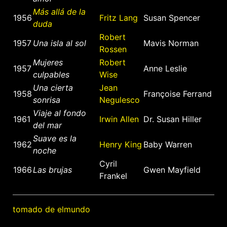
Más allá de la
1956
Fritz Lang
Susan Spencer
duda
Robert
1957
Una isla al sol
Mavis Norman
Rossen
Mujeres
Robert
1957
Anne Leslie
culpables
Wise
Una cierta
Jean
1958
Françoise Ferrand
sonrisa
Negulesco
Viaje al fondo
1961
Irwin Allen
Dr. Susan Hiller
del mar
Suave es la
1962
Henry King
Baby Warren
noche
Cyril
1966
Las brujas
Gwen Mayfield
Frankel
tomado de elmundo