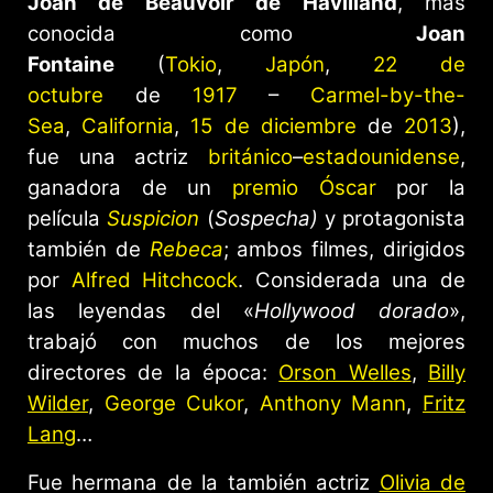
Joan de Beauvoir de Havilland
, más
conocida como
Joan
Fontaine
(
Tokio
,
Japón
,
22 de
octubre
de
1917
–
Carmel-by-the-
Sea
,
California
,
15 de diciembre
de
2013
),
fue una actriz
británico
–
estadounidense
,
ganadora de un
premio Óscar
por la
película
Suspicion
(
Sospecha)
y protagonista
también de
Rebeca
; ambos filmes, dirigidos
por
Alfred Hitchcock
. Considerada una de
las leyendas del «
Hollywood dorado
»,
trabajó con muchos de los mejores
directores de la época:
Orson Welles
,
Billy
Wilder
,
George Cukor
,
Anthony Mann
,
Fritz
Lang
…
Fue hermana de la también actriz
Olivia de