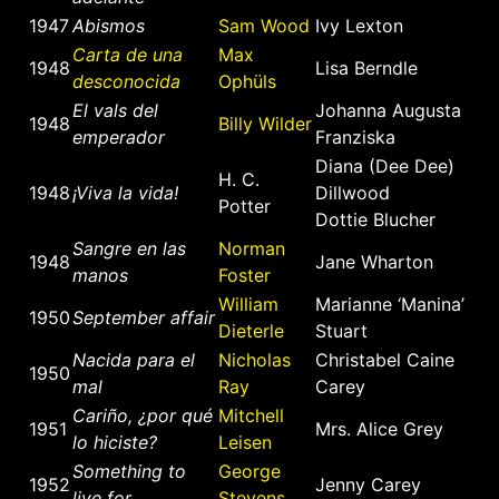
1947
Abismos
Sam Wood
Ivy Lexton
Carta de una
Max
1948
Lisa Berndle
desconocida
Ophüls
El vals del
Johanna Augusta
1948
Billy Wilder
emperador
Franziska
Diana (Dee Dee)
H. C.
1948
¡Viva la vida!
Dillwood
Potter
Dottie Blucher
Sangre en las
Norman
1948
Jane Wharton
manos
Foster
William
Marianne ‘Manina’
1950
September affair
Dieterle
Stuart
Nacida para el
Nicholas
Christabel Caine
1950
mal
Ray
Carey
Cariño, ¿por qué
Mitchell
1951
Mrs. Alice Grey
lo hiciste?
Leisen
Something to
George
1952
Jenny Carey
live for
Stevens