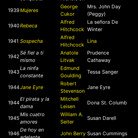
George
Mrs. John Day
1939
Mujeres
Cukor
(Peggy)
Alfred
La señora De
1940
Rebeca
Hitchcock
Winter
Alfred
1941
Sospecha
Lina
Hitchcock
Sé fiel a ti
Anatole
Prudence
1942
mismo
Litvak
Cathaway
La ninfa
Edmund
1943
Tessa Sanger
constante
Goulding
Robert
1944
Jane Eyre
Jane Eyre
Stevenson
El pirata y la
Mitchell
1944
Dona St. Columb
dama
Leisen
Mis cuatro
William A.
1945
Susan Darell
amores
Seiter
De hoy en
1946
John Berry
Susan Cummings
adelante