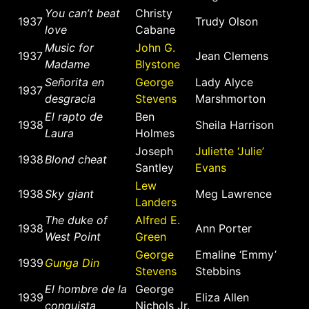
You can’t beat
Christy
1937
Trudy Olson
love
Cabane
Music for
John G.
1937
Jean Clemens
Madame
Blystone
Señorita en
George
Lady Alyce
1937
desgracia
Stevens
Marshmorton
El rapto de
Ben
1938
Sheila Harrison
Laura
Holmes
Joseph
Juliette ‘Julie’
1938
Blond cheat
Santley
Evans
Lew
1938
Sky giant
Meg Lawrence
Landers
The duke of
Alfred E.
1938
Ann Porter
West Point
Green
George
Emaline ‘Emmy’
1939
Gunga Din
Stevens
Stebbins
El hombre de la
George
1939
Eliza Allen
conquista
Nichols Jr.