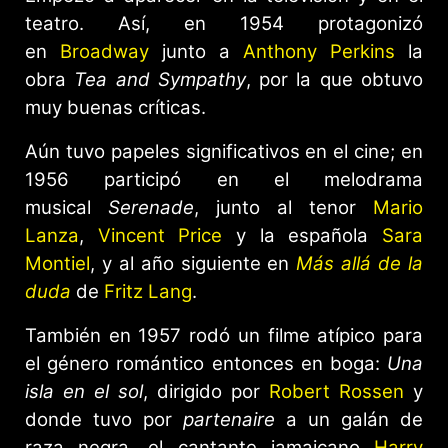
teatro. Así, en 1954 protagonizó
en
Broadway
junto a
Anthony Perkins
la
obra
Tea and Sympathy
, por la que obtuvo
muy buenas críticas.
Aún tuvo papeles significativos en el cine; en
1956 participó en el melodrama
musical
Serenade
, junto al tenor
Mario
Lanza
,
Vincent Price
y la española
Sara
Montiel
, y al año siguiente en
Más allá de la
duda
de
Fritz Lang
.
También en 1957 rodó un filme atípico para
el género romántico entonces en boga:
Una
isla en el sol
, dirigido por
Robert Rossen
y
donde tuvo por
partenaire
a un galán de
raza negra, el cantante jamaicano
Harry