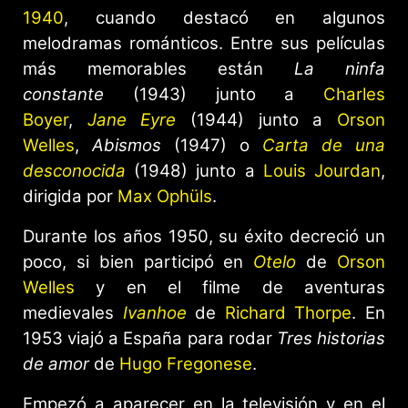
1940
, cuando destacó en algunos
melodramas románticos. Entre sus películas
más memorables están
La ninfa
constante
(1943) junto a
Charles
Boyer
,
Jane Eyre
(1944) junto a
Orson
Welles
,
Abismos
(1947) o
Carta de una
desconocida
(1948) junto a
Louis Jourdan
,
dirigida por
Max Ophüls
.
Durante los años 1950, su éxito decreció un
poco, si bien participó en
Otelo
de
Orson
Welles
y en el filme de aventuras
medievales
Ivanhoe
de
Richard Thorpe
. En
1953 viajó a España para rodar
Tres historias
de amor
de
Hugo Fregonese
.
Empezó a aparecer en la televisión y en el