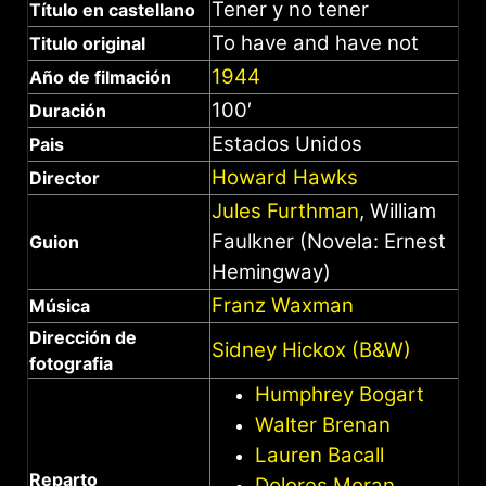
Tener y no tener
Título en castellano
To have and have not
Titulo original
1944
Año de filmación
100′
Duración
Estados Unidos
Pais
Howard Hawks
Director
Jules Furthman
,
William
Faulkner (Novela: Ernest
Guion
Hemingway)
Franz Waxman
Música
Dirección de
Sidney Hickox (B&W)
fotografia
Humphrey Bogart
Walter Brenan
Lauren Bacall
Reparto
Dolores Moran